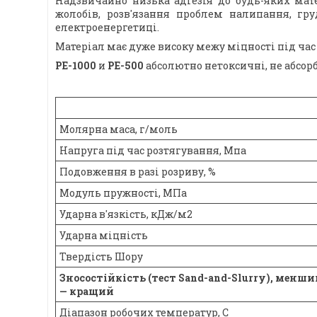
Надзвичайно низька адгезія до будь-яких мате
жолобів, розв'язання проблем налипання, гру
електроенергетиці.
Матеріал має дуже високу межу міцності під час
PE-1000
и
PE-500
абсолютно нетоксичні, не абсорб
Молярна маса, г/моль
Напруга під час розтягування, Мпа
Подовження в разі розриву, %
Модуль пружності, МПа
Ударна в'язкість, кДж/м2
Ударна міцність
Твердість Шору
Зносостійкість (тест Sand-and-Slurry), менши
— кращий
Діапазон робочих температур, С