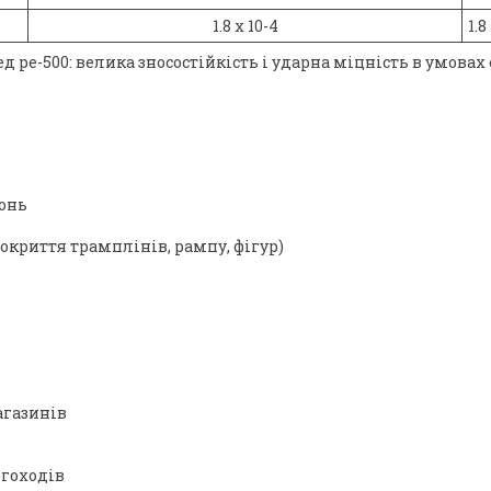
1.8 х 10-4
1.8
ед ре-500: велика зносостійкість і ударна міцність в умов
онь
окриття трамплінів, рампу, фігур)
агазинів
ігоходів