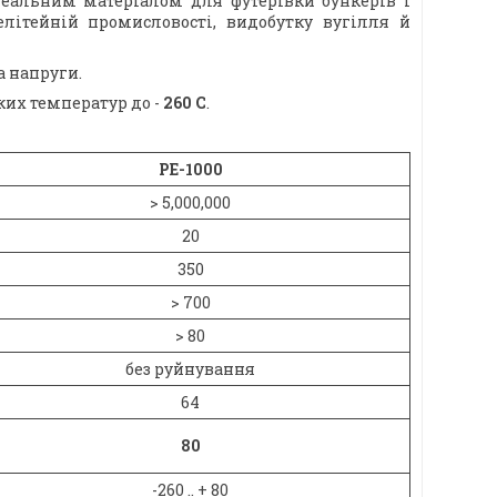
ідеальним матеріалом для футерівки бункерів і
елітейній промисловості, видобутку вугілля й
а напруги.
ких температур до -
260 С
.
РЕ-1000
> 5,000,000
20
350
> 700
> 80
без руйнування
64
80
-260 .. + 80