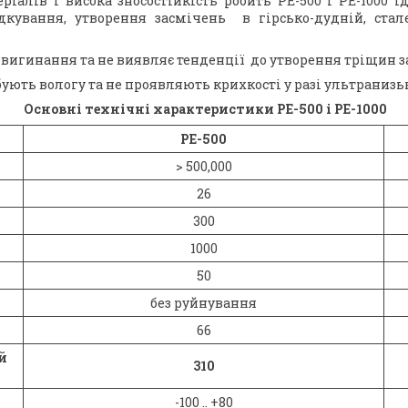
ріалів і висока зносостійкість робить РЕ-500 і РЕ-1000 
дкування, утворення засмічень в гірсько-дудній, стал
 вигинання та не виявляє тенденції до утворення тріщин з
ують вологу та не проявляють крихкості у разі ультранизь
Основні технічні характеристики РЕ-500 і РЕ-1000
РЕ-500
> 500,000
26
300
1000
50
без руйнування
66
й
310
-100 .. +80