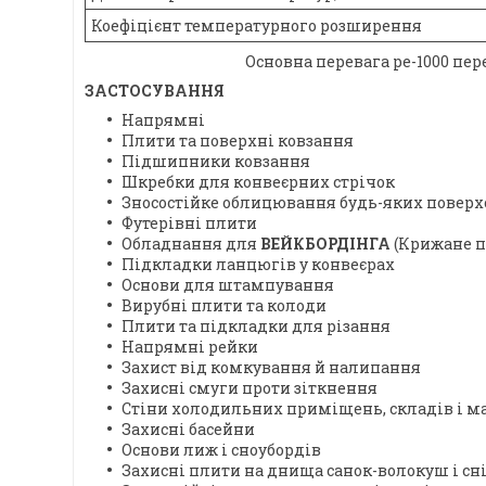
Коефіцієнт температурного розширення
Основна перевага ре-1000 пер
ЗАСТОСУВАННЯ
Напрямні
Плити та поверхні ковзання
Підшипники ковзання
Шкребки для конвеєрних стрічок
Зносостійке облицювання будь-яких поверх
Футерівні плити
Обладнання для
ВЕЙКБОРДІНГА
(Крижане п
Підкладки ланцюгів у конвеєрах
Основи для штампування
Вирубні плити та колоди
Плити та підкладки для різання
Напрямні рейки
Захист від комкування й налипання
Захисні смуги проти зіткнення
Стіни холодильних приміщень, складів і м
Захисні басейни
Основи лиж і сноубордів
Захисні плити на днища санок-волокуш і сн