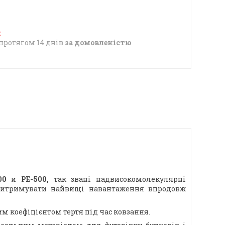
протягом 14 днів
за домовленістю
000
и
PE-500,
так звані надвисокомолекулярні
 витримувати найвищі навантаження впродовж
им коефіцієнтом тертя під час ковзання.