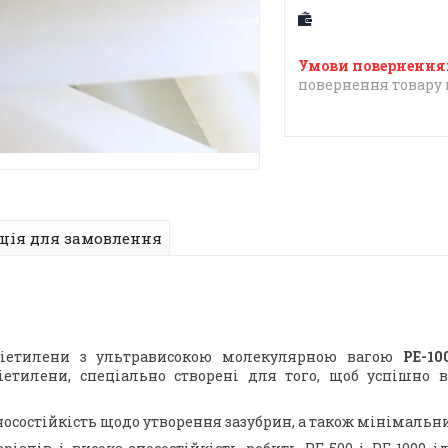
повернення товару 
ція для замовлення
іетилени з ультрависокою молекулярною вагою
РЕ-1
іетилени, спеціально створені для того, щоб успішно
зносостійкість щодо утворення зазубрин, а також мінімальн