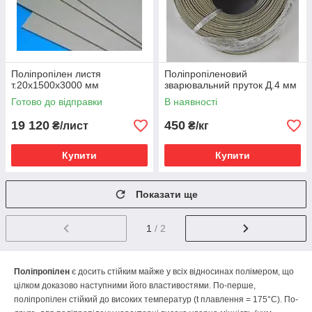
Поліпропілен листя
Поліпропіленовий
т.20х1500х3000 мм
зварювальний пруток Д.4 мм
Готово до відправки
В наявності
19 120
450
₴/лист
₴/кг
Купити
Купити
Показати ще
1
/ 2
Поліпропілен
є досить стійким майже у всіх відносинах полімером, що
цілком доказово наступними його властивостями. По-перше,
поліпропілен стійкий до високих температур (t плавлення = 175°С). По-