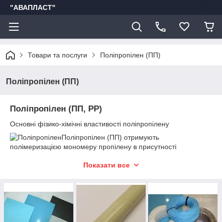
"АВАПЛАСТ"
Товари та послуги
Поліпропілен (ПП)
Поліпропілен (ПП)
Поліпропілен (ПП, PP)
Основні фізико-хімічні властивості поліпропілену
Поліпропілен (ПП) отримують
полімеризацією мономеру пропілену в присутності
металоорганічних каталізаторів.
Показати все
Поліпропілен являє собою безбарвну кристалічну речовину,
тобто в натуральному вигляді напівпрозорий, але може легко
забарвлюватися додаванням відповідних пігментів і фарб.
В залежності від просторової будови макромолекули
полімеру (тобто від структури розташування атомів або
атомних груп в макромолекуле) розрізняють 3 види