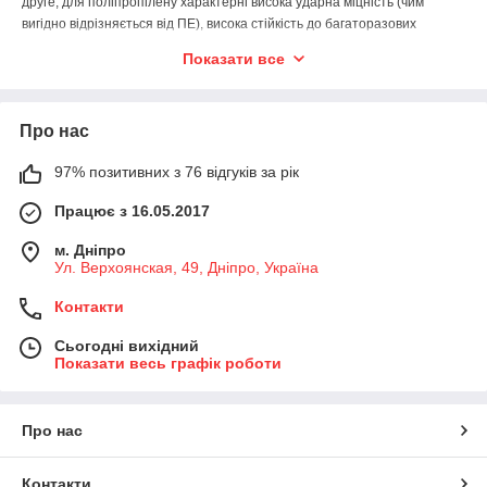
друге, для поліпропілену характерні висока ударна міцність (чим
вигідно відрізняється від ПЕ), висока стійкість до багаторазових
вигинів, твердість, низька паро - і газопроникність; по зносостійкості він
Показати все
порівняємо з поліамідами. По-третє, внаслідок своєї неполярному
структури, поліпропілен стійкий до дії хімічних речовин. Тому він
протистоїть впливу більшості полярних органічних розчинників, таких,
Про нас
як спиртів, складних ефірів та кетонів (наприклад, ацетону) і кислот
навіть при високій їх концентрації і температурі вище 60 °С. Також
97% позитивних з 76 відгуків за рік
поліпропілен стійкий до впливу водних розчинів неорганічних сполук -
солей, киплячої води і лугів.
Працює з 16.05.2017
м. Дніпро
Ул. Верхоянская, 49, Дніпро, Україна
Контакти
Сьогодні вихідний
Показати весь графік роботи
Про нас
Контакти