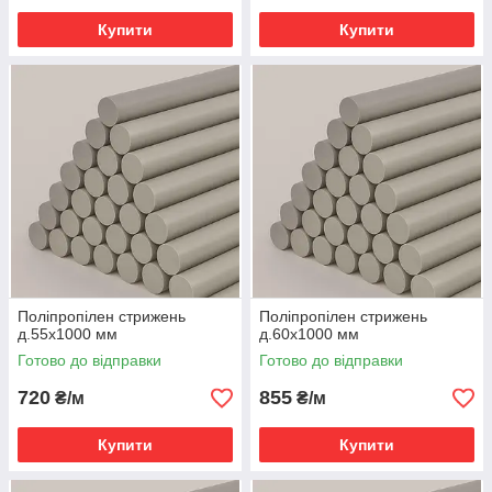
Купити
Купити
Поліпропілен стрижень
Поліпропілен стрижень
д.55х1000 мм
д.60х1000 мм
Готово до відправки
Готово до відправки
720
855
₴/м
₴/м
Купити
Купити