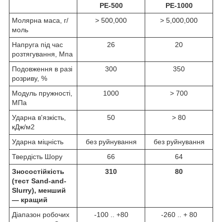
РЕ-500
РЕ-1000
Молярна маса, г/
> 500,000
> 5,000,000
моль
Напруга під час
26
20
розтягування, Мпа
Подовження в разі
300
350
розриву, %
Модуль пружності,
1000
> 700
МПа
Ударна в'язкість,
50
> 80
кДж/м2
Ударна міцність
без руйнування
без руйнування
Твердість Шору
66
64
Зносостійкість
310
80
(тест Sand-and-
Slurry), менший
— кращий
Діапазон робочих
-100 .. +80
-260 .. + 80