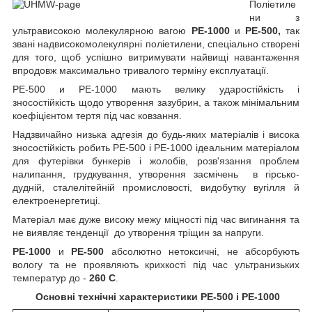
Поліетиле
ни з
ультрависокою молекулярною вагою
РЕ-1000
и
PE-500,
так
звані надвисокомолекулярні поліетилени, спеціально створені
для того, щоб успішно витримувати найвищі навантаження
впродовж максимально тривалого терміну експлуатації.
PE-500 и PE-1000 мають велику ударостійкість і
зносостійкість щодо утворення зазубрин, а також мінімальним
коефіцієнтом тертя під час ковзання.
Надзвичайно низька адгезія до будь-яких матеріалів і висока
зносостійкість робить РЕ-500 і РЕ-1000 ідеальним матеріалом
для футерівки бункерів і жолобів, розв'язання проблем
налипання, грудкування, утворення засмічень в гірсько-
дудній, сталелітейній промисловості, видобутку вугілля й
електроенергетиці.
Матеріал має дуже високу межу міцності під час вигинання та
не виявляє тенденції до утворення тріщин за напруги.
PE-1000
и
PE-500
абсолютно нетоксичні, не абсорбують
вологу та не проявляють крихкості під час ультранизьких
температур до -
260 С
.
Основні технічні характеристики РЕ-500 і РЕ-1000