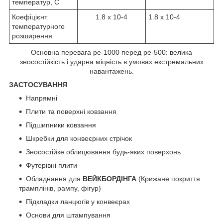
температур, С
Коефіцієнт
1.8 х 10-4
1.8 х 10-4
температурного
розширення
Основна перевага ре-1000 перед ре-500: велика
зносостійкість і ударна міцність в умовах екстремальних
навантажень.
ЗАСТОСУВАННЯ
Напрямні
Плити та поверхні ковзання
Підшипники ковзання
Шкребки для конвеєрних стрічок
Зносостійке облицювання будь-яких поверхонь
Футерівні плити
Обладнання для
ВЕЙКБОРДІНГА
(Крижане покриття
трамплінів, рампу, фігур)
Підкладки ланцюгів у конвеєрах
Основи для штампування