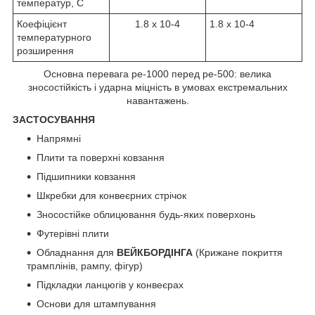
температур, С
Коефіцієнт
1.8 х 10-4
1.8 х 10-4
температурного
розширення
Основна перевага ре-1000 перед ре-500: велика
зносостійкість і ударна міцність в умовах екстремальних
навантажень.
ЗАСТОСУВАННЯ
Напрямні
Плити та поверхні ковзання
Підшипники ковзання
Шкребки для конвеєрних стрічок
Зносостійке облицювання будь-яких поверхонь
Футерівні плити
Обладнання для
ВЕЙКБОРДІНГА
(Крижане покриття
трамплінів, рампу, фігур)
Підкладки ланцюгів у конвеєрах
Основи для штампування