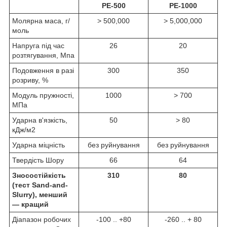
РЕ-500
РЕ-1000
Молярна маса, г/
> 500,000
> 5,000,000
моль
Напруга під час
26
20
розтягування, Мпа
Подовження в разі
300
350
розриву, %
Модуль пружності,
1000
> 700
МПа
Ударна в'язкість,
50
> 80
кДж/м2
Ударна міцність
без руйнування
без руйнування
Твердість Шору
66
64
Зносостійкість
310
80
(тест Sand-and-
Slurry), менший
— кращий
Діапазон робочих
-100 .. +80
-260 .. + 80