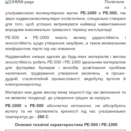
Поліетиле
ни з
ультрависокою молекулярною вагою
РЕ-1000
и
PE-500,
так
звані надвисокомолекулярні поліетилени, спеціально створені
для того, щоб успішно витримувати найвищі навантаження
впродовж максимально тривалого терміну експлуатації.
PE-500 и PE-1000 мають велику ударостійкість і
зносостійкість щодо утворення зазубрин, а також мінімальним
коефіцієнтом тертя під час ковзання.
Надзвичайно низька адгезія до будь-яких матеріалів і висока
зносостійкість робить РЕ-500 і РЕ-1000 ідеальним матеріалом
для футерівки бункерів і жолобів, розв'язання проблем
налипання, грудкування, утворення засмічень в гірсько-
дудній, сталелітейній промисловості, видобутку вугілля й
електроенергетиці.
Матеріал має дуже високу межу міцності під час вигинання та
не виявляє тенденції до утворення тріщин за напруги.
PE-1000
и
PE-500
абсолютно нетоксичні, не абсорбують
вологу та не проявляють крихкості під час ультранизьких
температур до -
260 С
.
Основні технічні характеристики РЕ-500 і РЕ-1000