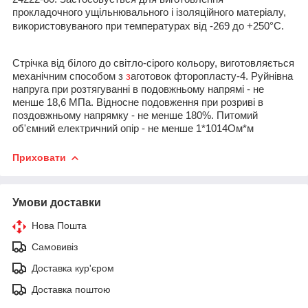
прокладочного ущільнювального і ізоляційного матеріалу,
використовуваного при температурах від -269 до +250°С.
Стрічка від білого до світло-сірого кольору, виготовляється
механічним способом з
з
аготовок фторопласту-4. Руйнівна
напруга при розтягуванні в подовжньому напрямі - не
менше 18,6 МПа. Відносне подовження при розриві в
поздовжньому напрямку - не менше 180%. Питомий
об'ємний електричний опір - не менше 1*10
14
Ом*м
Приховати
Умови доставки
Нова Пошта
Самовивіз
Доставка кур'єром
Доставка поштою