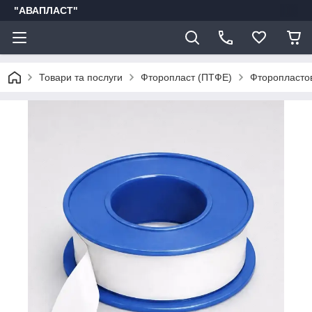
"АВАПЛАСТ"
Товари та послуги
Фторопласт (ПТФЕ)
Фторопластов