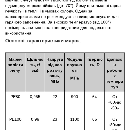
підвищену морозостійкість (до -70°). Йому притаманні гарна
гнучкість і в теплі, і в умовах холоду. Однак за
характеристиками не рекомендується використовувати для
гарячого заповнення. За високих температур (від 100°)
полімер плавиться і стає непридатним для подальшого
використання.
Основні характеристики марок:
Марки
Щільніс
Напруга
Модуль
Твердіс
Діапазо
поліети
ть, г/
під час
пружно
ть, D
н
лену
см
розтягу
сті
робочи
3
вань,
х
МПа
МПа
темпера
тур
PE80
0,955
22
900
64
От
+80
до
о
-50
о
РЕ100
0,96
23
1100
65
От
+80
до
о