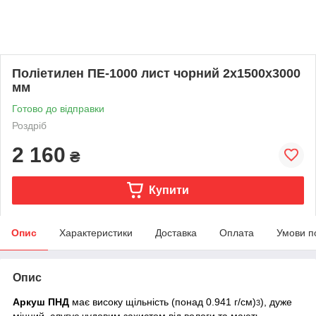
Поліетилен ПЕ-1000 лист чорний 2х1500х3000
мм
Готово до відправки
Роздріб
2 160
₴
Купити
Опис
Характеристики
Доставка
Оплата
Умови п
Опис
Аркуш ПНД
має високу щільність (понад 0.941 г/см)
), дуже
3
міцний, слугує чудовим захистом від вологи та мають