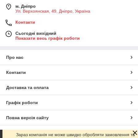
м. Дніпро
Ул. Верхоянская, 49, Дніпро, Україна
Контакти
Сьогодні вихідний
Показати весь графік роботи
Про нас
Контакти
Доставка та оплата
Графік роботи
Повна версія сайту
Сайт створено на маркетплейсі
Prom.ua
Зараз компанія не може швидко обробляти замовлення та