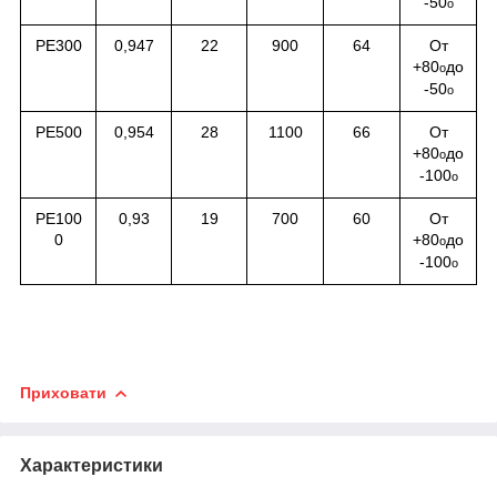
-50
о
РЕ300
0,947
22
900
64
От
+80
до
о
-50
о
РЕ500
0,954
28
1100
66
От
+80
до
о
-100
о
РЕ100
0,93
19
700
60
От
0
+80
до
о
-100
о
Приховати
Характеристики