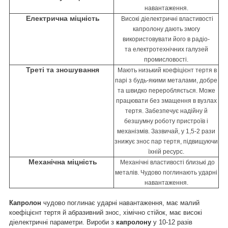
навантаження.
Електрична міцність
Високі діелектричні властивості
капролону дають змогу
використовувати його в радіо-
та
електротехнічних галузей
промисловості.
Треті та зношування
Мають низький коефіцієнт тертя в
парі з будь-якими металами, добре
та швидко переробляється. Може
працювати без змащення в вузлах
тертя. Забезпечує надійну й
безшумну роботу пристроїв і
механізмів. Зазвичай, у 1,5-2 рази
знижує знос пар тертя, підвищуючи
їхній ресурс.
Механічна міцність
Механічні властивості близькі до
металів. Чудово поглинають ударні
навантаження.
Капролон
чудово поглинає ударні навантаження, має малий
коефіцієнт тертя й абразивний знос, хімічно стійок, має високі
діелектричні параметри. Вироби з
капролону
у 10-12 разів