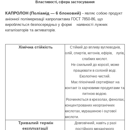
Властивості, сфера застосування
КАПРОЛОН (Поліамід — 6 блоковий)
являє собою продукт
–
аніонної полімеризації капролактама ГОСТ 7850-86, що
виробляється безпосередньо у формі наявності лужних
каталізаторів та активаторів.
Хімічна стійкість
Стійкий до впливу вуглеводнів,
олій, спиртів, кетонів, ефірів, лугів,
слабких кислот.
Не схильний до корозії, може
працювати в солоній воді.
Екологічно чистий.
Має гігієнічний сертифікат на
контакт із харчовими продуктами та
питною водою.
Розчиняється в крезолах, фенолах,
концентрованих неорганічних
кислотах, мурашиною і
оцтової
кислоти.
Тривалий термін
Довговічний, навіть у разі
експлуатації
постійного механічного