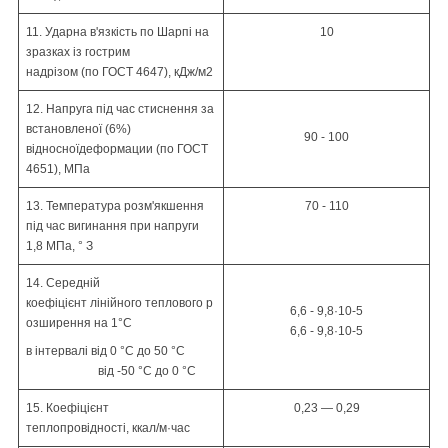
11. Ударна в'язкість по
Шарпі
на
10
зразках із гострим
надрізом
(по
ГОСТ 4647)
, кДж/м
2
12. Напруга під час стиснення за
встановленої (6%)
90 - 100
відносної
деформации (по
ГОСТ
4651)
,
МПа
13. Температура розм'якшення
70 - 110
під час вигинання
при
напруги
1,8 МПа,
°
З
14. Середній
коефіцієнт
лінійного
теплового
р
6,6 - 9,8·10
-5
озширення на 1
°С
6,6 - 9,8·10
-5
в
інтервалі
від 0 °C до 50 °C
від -50 °C до 0 °C
15. Коефіцієнт
0,23 — 0,29
теплопровідності,
ккал
/м·час