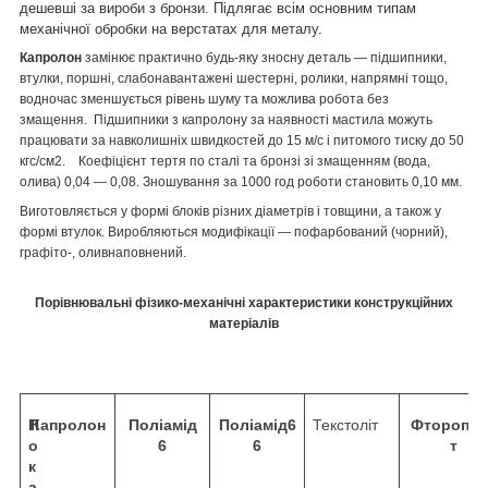
дешевші за вироби з бронзи. Підлягає всім основним типам
механічної обробки на верстатах для металу.
Капролон
замінює практично будь-яку зносну деталь — підшипники,
втулки, поршні, слабонавантажені шестерні, ролики, напрямні тощо,
водночас зменшується рівень шуму та можлива робота без
змащення. Підшипники з капролону за наявності мастила можуть
працювати за навколишніх швидкостей до 15 м/с і питомого тиску до 50
кгс/см
2
. Коефіцієнт тертя по сталі та бронзі зі змащенням (вода,
олива) 0,04 — 0,08. Зношування за 1000 год роботи становить 0,10 мм.
Виготовляється у формі блоків різних діаметрів і товщини, а також у
формі втулок. Виробляються модифікації — пофарбований (чорний),
графіто-, оливнаповнений.
Порівнювальні фізико-механічні характеристики конструкційних
матеріалів
П
Капролон
Поліамід
Поліамід
6
Текстоліт
Фторопла
о
6
6
т
к
а