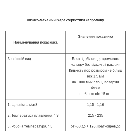
Фізико-механічні характеристики капролону
Значення показника
Найменування
показника
Зовнішній
вид
Блок від білого до кремового
кольору
без відколів і раковин
Кількість пор розміром не більш
ніж
1,5 мм
на 1000 мм
2
площі поверхні
блока
не більш ніж 15 шт.
1. Щільність,
г
/см
3
1,15 - 1,16
2. Температура плавлення,
°
З
215 - 235
3. Робоча температура,
°
З
от -50 до + 120,
кратковрем
до