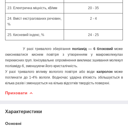
23. Електрична міцність, кВ/мм
20 - 35
24. Вміст екстрагованих речовин,
2 - 4
%
25. Кисневий індекс, %
24 - 25
У разі тривалого зберігання
поліамід — 6 блоковий
може
окиснюватися киснем повітря з утворенням у макромолекулах
перекисних груп. Іонізувальне опромінення викликає зшивання молекул
поліаміду-6, зменшуючи його кристалічність.
У разі тривалого впливу вологого повітря або води
капролон
може
поглинати до 1-4% вологи. Водночас ударна в'язкість збільшується в
кілька разів і зменшується на кілька відсотків твердість поверхні.
Приховати
Характеристики
Основні