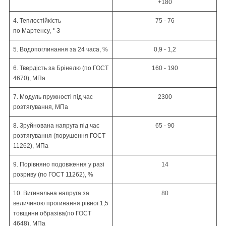
+180
4. Теплостійкість
75 - 76
по
Мартенсу
,
°
З
5.
Водопоглинання
за 24 часа, %
0,9 - 1,2
6. Твердість за
Брінелю
(по
ГОСТ
160 - 190
4670),
МПа
7. Модуль пружності під час
2300
розтягування, МПа
8. Зруйнована напруга під час
65 - 90
розтягування (порушення
ГОСТ
11262),
МПа
9. Порівняно подовження у разі
14
розриву (по
ГОСТ 11262)
, %
10. Вигинальна напруга за
80
величиною прогинання
рівної 1,5
товщини образів
а(
по
ГОСТ
4648)
, МПа