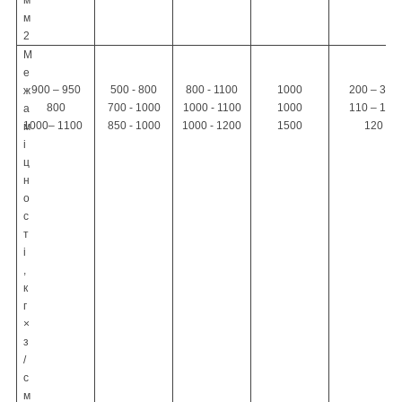
м
2
М
е
900 – 950
500 - 800
800 - 1100
1000
200 – 300
ж
800
700 - 1000
1000 - 1100
1000
110 – 140
а
1000– 1100
850 - 1000
1000 - 1200
1500
120
м
і
ц
н
о
с
т
і
,
к
г
×
з
/
с
м