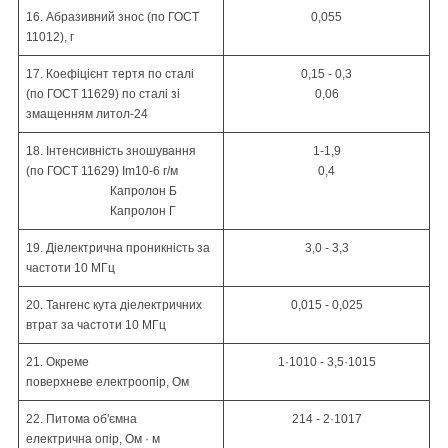
16. Абразивний знос (по
ГОСТ
0,055
11012)
, г
17. Коефіцієнт тертя по сталі
0,15 - 0,3
(по
ГОСТ 11629)
по сталі зі
0,06
змащенням литол-24
18. Інтенсивність зношування
1-1,9
(по
ГОСТ 11629)
I
m
10
-6
г/м
0,4
Капролон
Б
Капролон
Г
19. Діелектрична проникність
за
3,0 - 3,3
частоти 10 МГц
20. Тангенс кута діелектричних
0,015 - 0,025
втрат
за частоти 10 МГц
21. Окреме
1·10
10
- 3,5·10
15
поверхневе
електроопір
, Ом
22. Питома об'ємна
2
14
- 2·10
17
електрична
опір, Ом ·
м