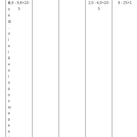
6,6 - 9,8
×
10
-
2,0 - 4,0
×
10
-
8 - 25
×
10
-
К
5
5
о
е
ф
.
л
і
н
і
й
н
о
г
о
р
о
з
ш
и
р
е
н