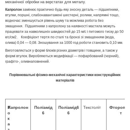
механічної обробки на верстатах для металу.
Капролон
замінює практично будь-яку зносну деталь — підшипники,
втулки, поршні, слабонавантажені шестерні, ролики, напрямні тощо,
водночас зменшується рівень шуму та можлива робота без
змащення. Підшипники з капролону за наявності мастила можуть
працювати за навколишніх швидкостей до 15 м/с і питомого тиску до 50
кгс/см
2
. Коефіцієнт тертя по сталі та бронзі зі змащенням (вода,
олива) 0,04 — 0,08. Зношування за 1000 год роботи становить 0,10 мм.
Виготовляється у формі блоків різних діаметрів і товщини, а також у
формі втулок. Виробляються модифікації — пофарбований (чорний),
графіто-, оливнаповнений.
Порівнювальні фізико-механічні характеристики конструкційних
матеріалів
П
Капролон
Поліамід
Поліамід
6
Текстоліт
Фторопла
о
6
6
т
к
а
з