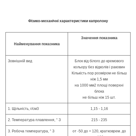
Фізико-механічні характеристики капролону
Значення показника
Найменування
показника
Зовнішній
вид
Блок від білого до кремового
кольору
без відколів і раковин
Кількість пор розміром не більш
ніж
1,5 мм
на 1000 мм
2
площі поверхні
блока
не більш ніж 15 шт.
1. Щільність,
г
/см
3
1,15 - 1,16
2. Температура плавлення,
°
З
215 - 235
3. Робоча температура,
°
З
от -50 до + 120,
кратковрем
. до