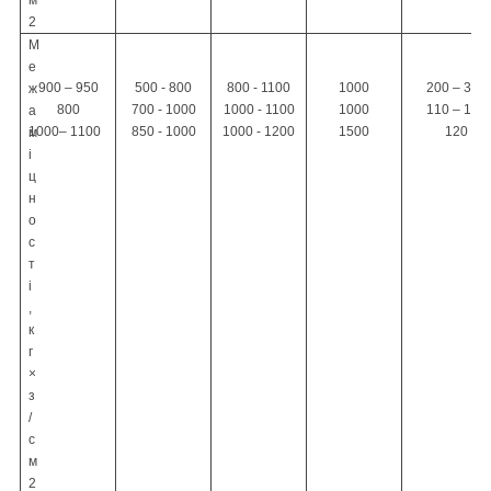
2
М
е
900 – 950
500 - 800
800 - 1100
1000
200 – 300
ж
800
700 - 1000
1000 - 1100
1000
110 – 140
а
1000– 1100
850 - 1000
1000 - 1200
1500
120
м
і
ц
н
о
с
т
і
,
к
г
×
з
/
с
м
2