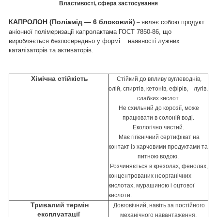
Властивості, сфера застосування
КАПРОЛОН (Поліамід — 6 блоковий)
являє собою продукт
–
аніонної полімеризації капролактама ГОСТ 7850-86, що
виробляється безпосередньо у формі наявності лужних
каталізаторів та активаторів.
Хімічна стійкість
Стійкий до впливу вуглеводнів,
олій, спиртів, кетонів, ефірів, лугів,
слабких кислот.
Не схильний до корозії, може
працювати в солоній воді.
Екологічно чистий.
Має гігієнічний сертифікат на
контакт із харчовими продуктами та
питною водою.
Розчиняється в крезолах, фенолах,
концентрованих неорганічних
кислотах, мурашиною і
оцтової
кислоти.
Тривалий термін
Довговічний, навіть за постійного
експлуатації
механічного навантаження.