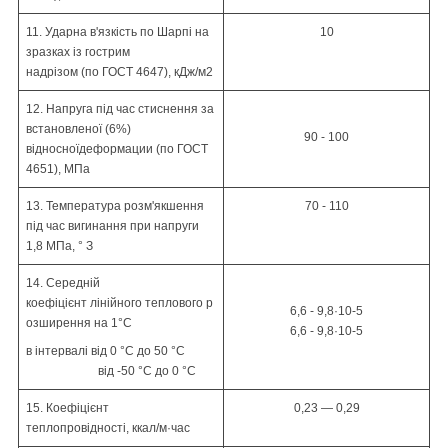
11. Ударна в'язкість по
Шарпі
на
10
зразках із гострим
надрізом
(по
ГОСТ 4647)
, кДж/м
2
12. Напруга під час стиснення за
встановленої (6%)
90 - 100
відносної
деформации (по
ГОСТ
4651)
,
МПа
13. Температура розм'якшення
70 - 110
під час вигинання
при
напруги
1,8 МПа,
°
З
14. Середній
коефіцієнт
лінійного
теплового
р
6,6 - 9,8·10
-5
озширення на 1
°С
6,6 - 9,8·10
-5
в
інтервалі
від 0 °C до 50 °C
від -50 °C до 0 °C
15. Коефіцієнт
0,23 — 0,29
теплопровідності,
ккал
/м·час