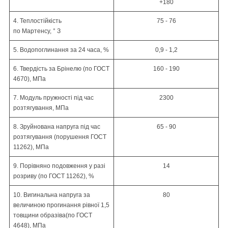
+180
4. Теплостійкість
75 - 76
по
Мартенсу
,
°
З
5.
Водопоглинання
за 24 часа, %
0,9 - 1,2
6. Твердість за
Брінелю
(по
ГОСТ
160 - 190
4670),
МПа
7. Модуль пружності під час
2300
розтягування, МПа
8. Зруйнована напруга під час
65 - 90
розтягування (порушення
ГОСТ
11262),
МПа
9. Порівняно подовження у разі
14
розриву (по
ГОСТ 11262)
, %
10. Вигинальна напруга за
80
величиною прогинання
рівної 1,5
товщини образів
а(
по
ГОСТ
4648)
, МПа