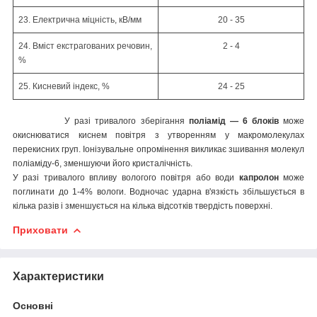
23. Електрична міцність, кВ/мм
20 - 35
24. Вміст екстрагованих речовин,
2 - 4
%
25. Кисневий індекс, %
24 - 25
У разі тривалого зберігання
поліамід — 6 блоків
може
окиснюватися киснем повітря з утворенням у макромолекулах
перекисних груп. Іонізувальне опромінення викликає зшивання молекул
поліаміду-6, зменшуючи його кристалічність.
У разі тривалого впливу вологого повітря або води
капролон
може
поглинати до 1-4% вологи. Водночас ударна в'язкість збільшується в
кілька разів і зменшується на кілька відсотків твердість поверхні.
Приховати
Характеристики
Основні