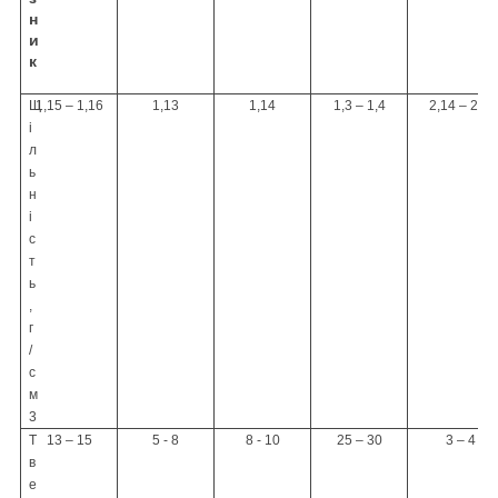
н
и
к
Щ
1,15 – 1,16
1,13
1,14
1,3 – 1,4
2,14 – 2,26
і
л
ь
н
і
с
т
ь
,
г
/
с
м
3
Т
13 – 15
5 - 8
8 - 10
25 – 30
3 – 4
в
е