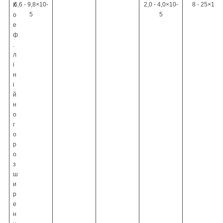
6,6 - 9,8
×
10
-
2,0 - 4,0
×
10
-
8 - 25
×
10
-
К
5
5
о
е
ф
.
л
і
н
і
й
н
о
г
о
р
о
з
ш
и
р
е
н