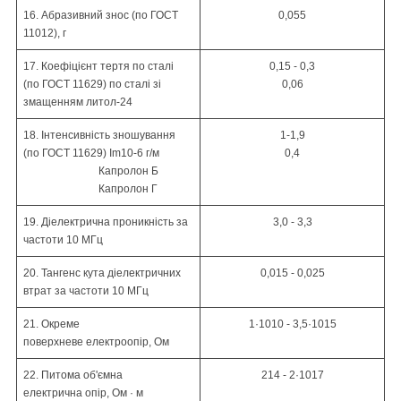
16. Абразивний знос (по
ГОСТ
0,055
11012)
, г
17. Коефіцієнт тертя по сталі
0,15 - 0,3
(по
ГОСТ 11629)
по сталі зі
0,06
змащенням литол-24
18. Інтенсивність зношування
1-1,9
(по
ГОСТ 11629)
I
m
10
-6
г/м
0,4
Капролон
Б
Капролон
Г
19. Діелектрична проникність
за
3,0 - 3,3
частоти 10 МГц
20. Тангенс кута діелектричних
0,015 - 0,025
втрат
за частоти 10 МГц
21. Окреме
1·10
10
- 3,5·10
15
поверхневе
електроопір
, Ом
22. Питома об'ємна
2
14
- 2·10
17
електрична
опір, Ом ·
м