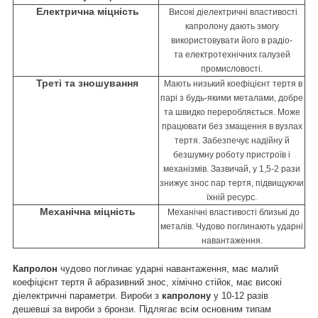
Електрична міцність
Високі діелектричні властивості
капролону дають змогу
використовувати його в радіо-
та
електротехнічних галузей
промисловості.
Треті та зношування
Мають низький коефіцієнт тертя в
парі з будь-якими металами, добре
та швидко переробляється. Може
працювати без змащення в вузлах
тертя. Забезпечує надійну й
безшумну роботу пристроїв і
механізмів. Зазвичай, у 1,5-2 рази
знижує знос пар тертя, підвищуючи
їхній ресурс.
Механічна міцність
Механічні властивості близькі до
металів. Чудово поглинають ударні
навантаження.
Капролон
чудово поглинає ударні навантаження, має малий
коефіцієнт тертя й абразивний знос, хімічно стійок, має високі
діелектричні параметри. Вироби з
капролону
у 10-12 разів
дешевші за вироби з бронзи. Підлягає всім основним типам