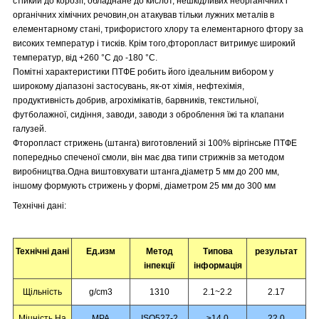
стійкий до корозії, обладнане до кислот, нешкідливих неорганічних і
органічних хімічних речовин,он атакував тільки лужних металів в
елементарному стані, трифористого хлору та елементарного фтору за
високих температур і тисків. Крім того,фторопласт витримує широкий
температур, від +260 °C до -180 °C.
Помітні характеристики ПТФЕ робить його ідеальним вибором у
широкому діапазоні застосувань, як-от хімія, нефтехімія,
продуктивність добрив, агрохімікатів, барвників, текстильної,
футболажної, сидіння, заводи, заводи з оброблення їжі та клапани
галузей.
Фторопласт стрижень (штанга) виготовлений зі 100% віргінське ПТФЕ
попередньо спеченої смоли, він має два типи стрижнів за методом
виробництва.Одна виштовхувати штанга,діаметр 5 мм до 200 мм,
іншому формують стрижень у формі, діаметром 25 мм до 300 мм
Технічні дані:
Технічні дані
Ед.изм
Метод
Типова
результат
інпекції
інформація
Щільність
g/cm
3
1310
2.1~2.2
2.17
Міцність На
MPA
ISO527-2
≥14.0
22.0