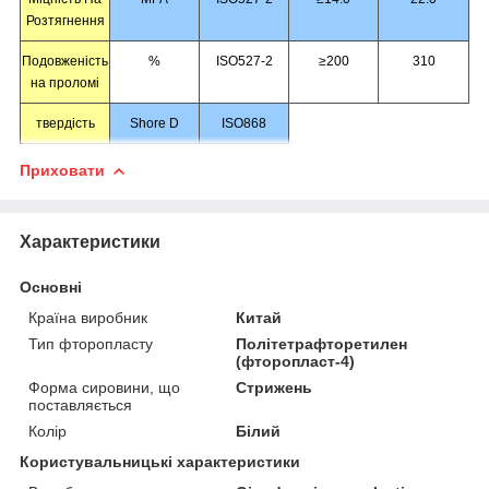
Розтягнення
Подовженість
%
ISO527-2
≥200
310
на проломі
твердість
Shore D
ISO868
Приховати
Характеристики
Основні
Країна виробник
Китай
Тип фторопласту
Політетрафторетилен
(фторопласт-4)
Форма сировини, що
Стрижень
поставляється
Колір
Білий
Користувальницькі характеристики