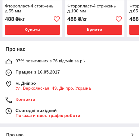
Фторопласт-4 стрижень
Фторопласт-4 стрижень
Фтор
д.55 мм
д.100 мм
д.65
488
488
488
₴/кг
₴/кг
Купити
Купити
Про нас
97% позитивних з 76 відгуків за рік
Працює з 16.05.2017
м. Дніпро
Ул. Верхоянская, 49, Дніпро, Україна
Контакти
Сьогодні вихідний
Показати весь графік роботи
Про нас