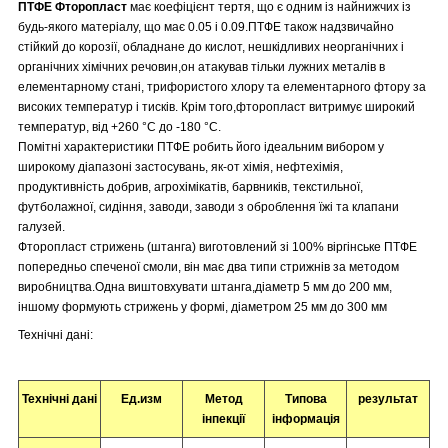
ПТФЕ Фторопласт
має коефіцієнт тертя, що є одним із найнижчих із
будь-якого матеріалу, що має 0.05 і 0.09.ПТФЕ також надзвичайно
стійкий до корозії, обладнане до кислот, нешкідливих неорганічних і
органічних хімічних речовин,он атакував тільки лужних металів в
елементарному стані, трифористого хлору та елементарного фтору за
високих температур і тисків. Крім того,фторопласт витримує широкий
температур, від +260 °C до -180 °C.
Помітні характеристики ПТФЕ робить його ідеальним вибором у
широкому діапазоні застосувань, як-от хімія, нефтехімія,
продуктивність добрив, агрохімікатів, барвників, текстильної,
футболажної, сидіння, заводи, заводи з оброблення їжі та клапани
галузей.
Фторопласт стрижень (штанга) виготовлений зі 100% віргінське ПТФЕ
попередньо спеченої смоли, він має два типи стрижнів за методом
виробництва.Одна виштовхувати штанга,діаметр 5 мм до 200 мм,
іншому формують стрижень у формі, діаметром 25 мм до 300 мм
Технічні дані:
Технічні дані
Ед.изм
Метод
Типова
результат
інпекції
інформація