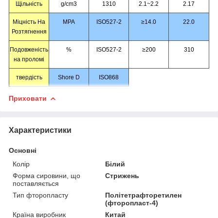
Щільність
g/cm
3
1310
2.1~2.2
2.17
Міцність На
MPA
ISO527-2
≥14.0
22.0
Розтягнення
Подовженість
%
ISO527-2
≥200
310
на проломі
твердість
Shore D
ISO868
Приховати
Характеристики
Основні
Колір
Білий
Форма сировини, що
Стрижень
поставляється
Тип фторопласту
Політетрафторетилен
(фторопласт-4)
Країна виробник
Китай