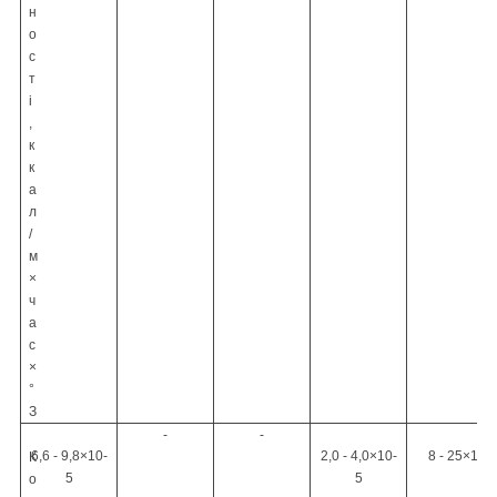
н
о
с
т
і
,
к
к
а
л
/
м
×
ч
а
с
×
°
З
-
-
6,6 - 9,8
×
10
-
2,0 - 4,0
×
10
-
8 - 25
×
10
-
К
5
5
о