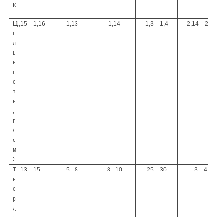
к
Щ
1,15 – 1,16
1,13
1,14
1,3 – 1,4
2,14 – 2,26
і
л
ь
н
і
с
т
ь
,
г
/
с
м
3
Т
13 – 15
5 - 8
8 - 10
25 – 30
3 – 4
в
е
р
д