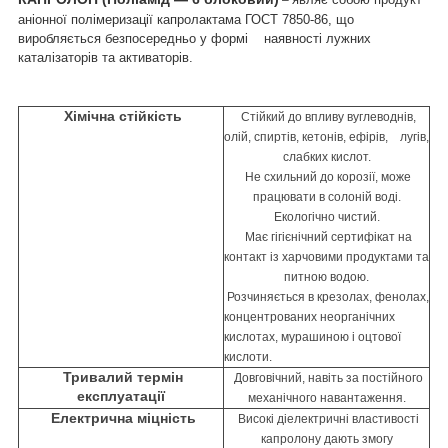
аніонної полімеризації капролактама ГОСТ 7850-86, що
виробляється безпосередньо у формі наявності лужних
каталізаторів та активаторів.
Хімічна стійкість
Стійкий до впливу вуглеводнів,
олій, спиртів, кетонів, ефірів, лугів,
слабких кислот.
Не схильний до корозії, може
працювати в солоній воді.
Екологічно чистий.
Має гігієнічний сертифікат на
контакт із харчовими продуктами та
питною водою.
Розчиняється в крезолах, фенолах,
концентрованих неорганічних
кислотах, мурашиною і
оцтової
кислоти.
Тривалий термін
Довговічний, навіть за постійного
експлуатації
механічного навантаження.
Електрична міцність
Високі діелектричні властивості
капролону дають змогу