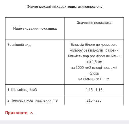
Фізико-механічні характеристики капролону
Значення показника
Найменування
показника
Зовнішній
вид
Блок від білого до кремового
кольору
без відколів і раковин
Кількість пор розміром не більш
ніж
1,5 мм
на 1000 мм
2
площі поверхні
блока
не більш ніж 15 шт.
1. Щільність,
г
/см
3
1,15 - 1,16
2. Температура плавлення,
°
З
215 - 235
Приховати