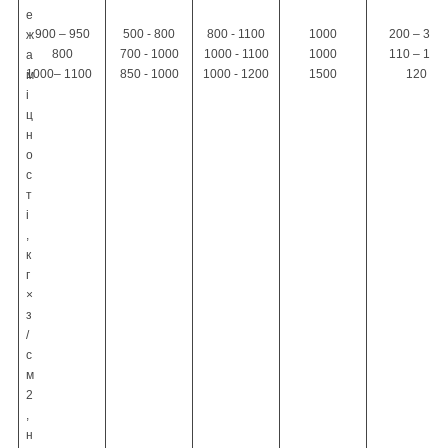
е
900 – 950
500 - 800
800 - 1100
1000
200 – 300
ж
800
700 - 1000
1000 - 1100
1000
110 – 140
а
1000– 1100
850 - 1000
1000 - 1200
1500
120
м
і
ц
н
о
с
т
і
,
к
г
×
з
/
с
м
2
,
н