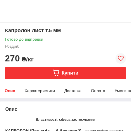
Капролон лист т.5 мм
Готово до відправки
Роздріб
270
₴/кг
Купити
Опис
Характеристики
Доставка
Оплата
Умови п
Опис
Властивості, сфера застосування
КАПРОЛОН (Поліамід — 6 блоковий)
являє собою продукт
–