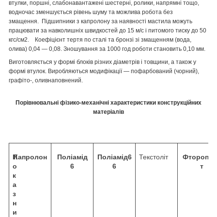
втулки, поршні, слабонавантажені шестерні, ролики, напрямні тощо,
водночас зменшується рівень шуму та можлива робота без
змащення. Підшипники з капролону за наявності мастила можуть
працювати за навколишніх швидкостей до 15 м/с і питомого тиску до 50
кгс/см
2
. Коефіцієнт тертя по сталі та бронзі зі змащенням (вода,
олива) 0,04 — 0,08. Зношування за 1000 год роботи становить 0,10 мм.
Виготовляється у формі блоків різних діаметрів і товщини, а також у
формі втулок. Виробляються модифікації — пофарбований (чорний),
графіто-, оливнаповнений.
Порівнювальні фізико-механічні характеристики конструкційних
матеріалів
П
Капролон
Поліамід
Поліамід
6
Текстоліт
Фторопла
о
6
6
т
к
а
з
н
и