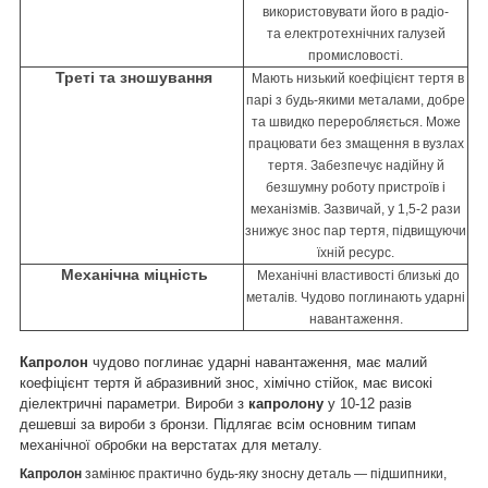
використовувати його в радіо-
та
електротехнічних галузей
промисловості.
Треті та зношування
Мають низький коефіцієнт тертя в
парі з будь-якими металами, добре
та швидко переробляється. Може
працювати без змащення в вузлах
тертя. Забезпечує надійну й
безшумну роботу пристроїв і
механізмів. Зазвичай, у 1,5-2 рази
знижує знос пар тертя, підвищуючи
їхній ресурс.
Механічна міцність
Механічні властивості близькі до
металів. Чудово поглинають ударні
навантаження.
Капролон
чудово поглинає ударні навантаження, має малий
коефіцієнт тертя й абразивний знос, хімічно стійок, має високі
діелектричні параметри. Вироби з
капролону
у 10-12 разів
дешевші за вироби з бронзи. Підлягає всім основним типам
механічної обробки на верстатах для металу.
Капролон
замінює практично будь-яку зносну деталь — підшипники,