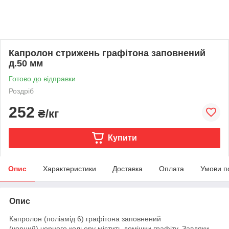
Капролон стрижень графітона заповнений
д.50 мм
Готово до відправки
Роздріб
252
₴/кг
Купити
Опис
Характеристики
Доставка
Оплата
Умови п
Опис
Капролон (поліамід 6) графітона заповнений
(чорний)
чорного кольору містить домішки графіту. Завдяки