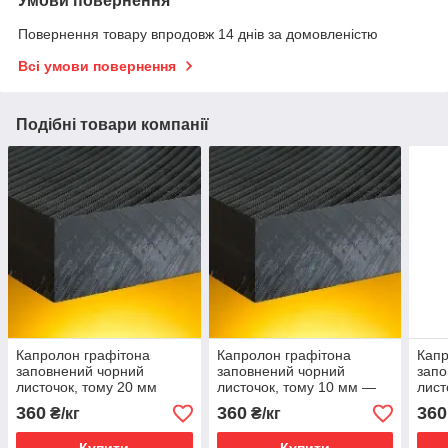
Умови повернення
Повернення товару впродовж 14 днів за домовленістю
Всі умови повернення
Подібні товари компанії
Капролон графітона
Капролон графітона
Капр
заповнений чорний
заповнений чорний
запо
листочок, тому 20 мм
листочок, тому 10 мм —
лист
50 мм
360
360
360
₴/кг
₴/кг