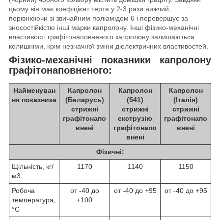
цьому він має коефіцієнт тертя у 2-3 рази нижчий,
порівнюючи зі звичайним поліамідом 6 і перевершує за
зносостійкістю інші марки капролону. Інші фізико-механічні
властивості графітонаповненого капролону залишаються
колишніми, крім незначної зміни діелектричних властивостей.
Фізико-механічні показники капролону
графітонаповненого:
Найменуван
Капролон
Капролон
Капролон
ня показника
(Беларусь)
(541)
(Італія)
стрижні
стрижні
стрижні
графітонапо
екструзію
графітонапо
внені
графітонапо
внені
внені
Фізичні:
Щільність, кг/
1170
1140
1150
м3
Робоча
от -40 до
от -40 до +95
от -40 до +95
температура,
+100
°С