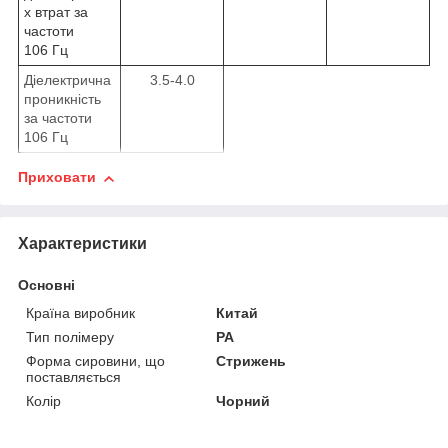
х втрат за
частоти
10
6
Гц
Діелектрична
3.5-4.0
проникність
за частоти
10
6
Гц
Приховати
Характеристики
Основні
Країна виробник
Китай
Тип полімеру
PA
Форма сировини, що
Стрижень
поставляється
Колір
Чорний