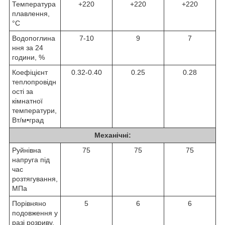
Температура
+220
+220
+220
плавлення,
°C
Водопоглина
7-10
9
7
ння за 24
години, %
Коефіцієнт
0.32-0.40
0.25
0.28
теплопровідн
ості за
кімнатної
температури,
Вт/м•град
Механічні:
Руйнівна
75
75
75
напруга під
час
розтягування,
МПа
Порівняно
5
6
6
подовження у
разі розриву,