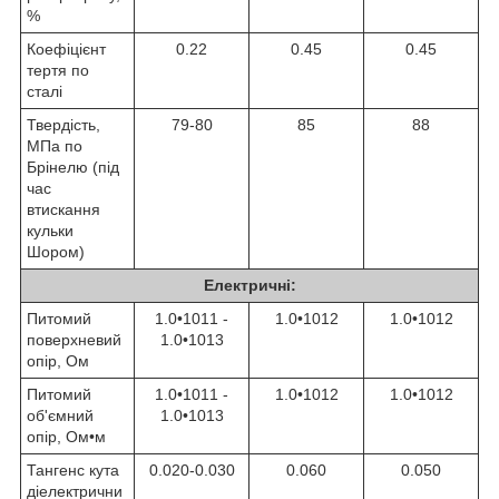
%
Коефіцієнт
0.22
0.45
0.45
тертя по
сталі
Твердість,
79-80
85
88
МПа по
Брінелю (під
час
втискання
кульки
Шором)
Електричні:
Питомий
1.0•10
11
-
1.0•10
12
1.0•10
12
поверхневий
1.0•10
13
опір, Ом
Питомий
1.0•10
11
-
1.0•10
12
1.0•10
12
об'ємний
1.0•10
13
опір, Ом•м
Тангенс кута
0.020-0.030
0.060
0.050
діелектрични