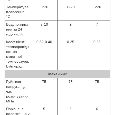
Температура
+220
+220
+220
плавлення,
°C
Водопоглина
7-10
9
7
ння за 24
години, %
Коефіцієнт
0.32-0.40
0.25
0.28
теплопровідн
ості за
кімнатної
температури,
Вт/м•град
Механічні:
Руйнівна
75
75
75
напруга під
час
розтягування,
МПа
Порівняно
5
6
6
подовження у