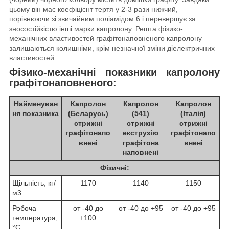
цьому він має коефіцієнт тертя у 2-3 рази нижчий,
порівнюючи зі звичайним поліамідом 6 і перевершує за
зносостійкістю інші марки капролону. Решта фізико-
механічних властивостей графітонаповненого капролону
залишаються колишніми, крім незначної зміни діелектричних
властивостей.
Фізико-механічні показники капролону
графітонаповненого:
Найменуван
Капролон
Капролон
Капролон
ня показника
(Беларусь)
(541)
(Італія)
стрижні
стрижні
стрижні
графітонапо
екструзію
графітонапо
внені
графітона
внені
наповнені
Фізичні:
Щільність, кг/
1170
1140
1150
м3
Робоча
от -40 до
от -40 до +95
от -40 до +95
температура,
+100
°С