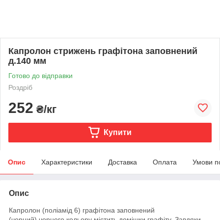
Капролон стрижень графітона заповнений
д.140 мм
Готово до відправки
Роздріб
252
₴/кг
Купити
Опис
Характеристики
Доставка
Оплата
Умови п
Опис
Капролон (поліамід 6) графітона заповнений
(чорний)
чорного кольору містить домішки графіту. Завдяки