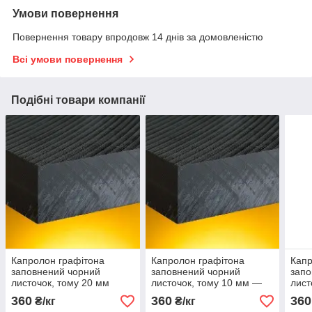
Умови повернення
Повернення товару впродовж 14 днів за домовленістю
Всі умови повернення
Подібні товари компанії
Капролон графітона
Капролон графітона
Капр
заповнений чорний
заповнений чорний
запо
листочок, тому 20 мм
листочок, тому 10 мм —
лист
50 мм
360
360
360
₴/кг
₴/кг