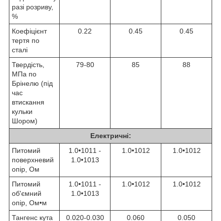
разі розриву,
%
Коефіцієнт
0.22
0.45
0.45
тертя по
сталі
Твердість,
79-80
85
88
МПа по
Брінелю (під
час
втискання
кульки
Шором)
Електричні:
Питомий
1.0•10
11
-
1.0•10
12
1.0•10
12
поверхневий
1.0•10
13
опір, Ом
Питомий
1.0•10
11
-
1.0•10
12
1.0•10
12
об'ємний
1.0•10
13
опір, Ом•м
Тангенс кута
0.020-0.030
0.060
0.050