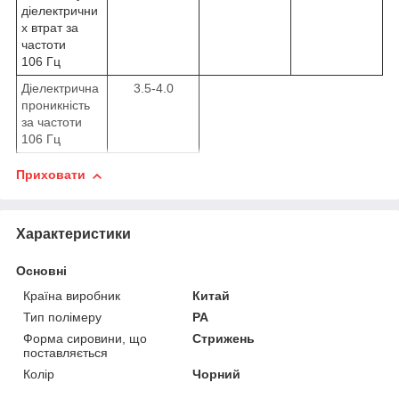
діелектрични
х втрат за
частоти
10
6
Гц
Діелектрична
3.5-4.0
проникність
за частоти
10
6
Гц
Приховати
Характеристики
Основні
Країна виробник
Китай
Тип полімеру
PA
Форма сировини, що
Стрижень
поставляється
Колір
Чорний