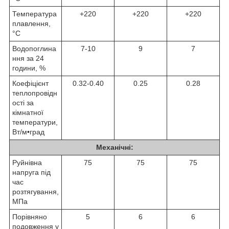
Температура
+220
+220
+220
плавлення,
°C
Водопоглина
7-10
9
7
ння за 24
години, %
Коефіцієнт
0.32-0.40
0.25
0.28
теплопровідн
ості за
кімнатної
температури,
Вт/м•град
Механічні:
Руйнівна
75
75
75
напруга під
час
розтягування,
МПа
Порівняно
5
6
6
подовження у