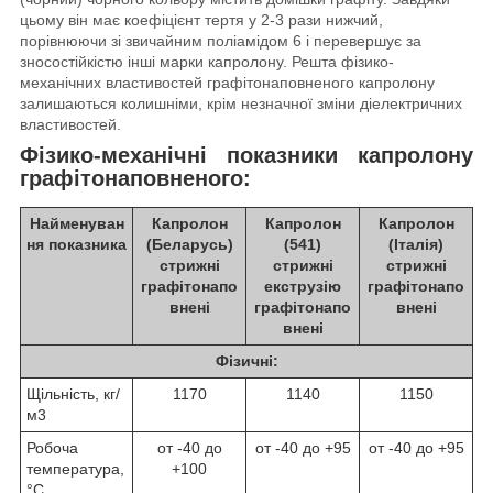
цьому він має коефіцієнт тертя у 2-3 рази нижчий,
порівнюючи зі звичайним поліамідом 6 і перевершує за
зносостійкістю інші марки капролону. Решта фізико-
механічних властивостей графітонаповненого капролону
залишаються колишніми, крім незначної зміни діелектричних
властивостей.
Фізико-механічні показники капролону
графітонаповненого:
Найменуван
Капролон
Капролон
Капролон
ня показника
(Беларусь)
(541)
(Італія)
стрижні
стрижні
стрижні
графітонапо
екструзію
графітонапо
внені
графітонапо
внені
внені
Фізичні:
Щільність, кг/
1170
1140
1150
м3
Робоча
от -40 до
от -40 до +95
от -40 до +95
температура,
+100
°С