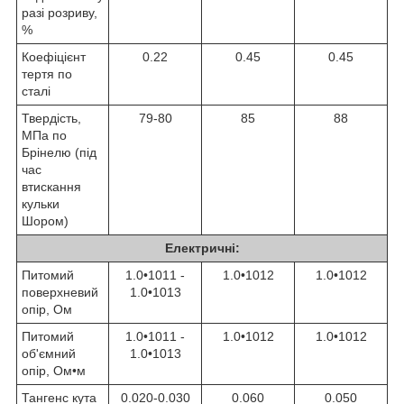
разі розриву,
%
Коефіцієнт
0.22
0.45
0.45
тертя по
сталі
Твердість,
79-80
85
88
МПа по
Брінелю (під
час
втискання
кульки
Шором)
Електричні:
Питомий
1.0•10
11
-
1.0•10
12
1.0•10
12
поверхневий
1.0•10
13
опір, Ом
Питомий
1.0•10
11
-
1.0•10
12
1.0•10
12
об'ємний
1.0•10
13
опір, Ом•м
Тангенс кута
0.020-0.030
0.060
0.050