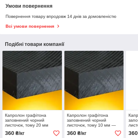
Умови повернення
Повернення товару впродовж 14 днів за домовленістю
Всі умови повернення
Подібні товари компанії
Капролон графітона
Капролон графітона
Капр
заповнений чорний
заповнений чорний
запо
листочок, тому 20 мм
листочок, тому 10 мм —
лист
50 мм
360
360
360
₴/кг
₴/кг