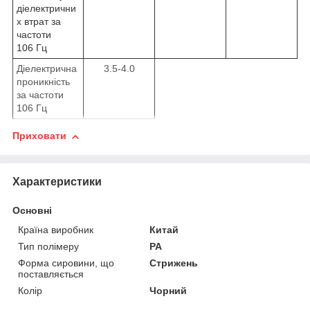
діелектрични
х втрат за
частоти
10
6
Гц
Діелектрична
3.5-4.0
проникність
за частоти
10
6
Гц
Приховати
Характеристики
Основні
Країна виробник
Китай
Тип полімеру
PA
Форма сировини, що
Стрижень
поставляється
Колір
Чорний