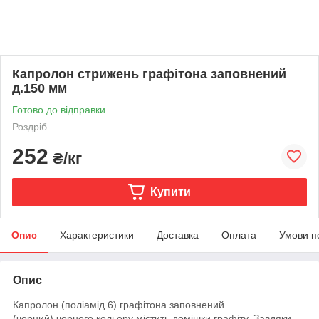
Капролон стрижень графітона заповнений
д.150 мм
Готово до відправки
Роздріб
252
₴/кг
Купити
Опис
Характеристики
Доставка
Оплата
Умови п
Опис
Капролон (поліамід 6) графітона заповнений
(чорний)
чорного кольору містить домішки графіту. Завдяки