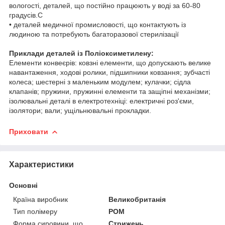
вологості, деталей, що постійно працюють у воді за 60-80
градусів.С
• деталей медичної промисловості, що контактують із
людиною та потребують багаторазової стерилізації
Приклади деталей із Поліоксиметилену:
Елементи конвеєрів: ковзні елементи, що допускають велике
навантаження, ходові ролики, підшипники ковзання; зубчасті
колеса; шестерні з маленьким модулем; кулачки; сідла
клапанів; пружини, пружинні елементи та защіпні механізми;
ізолювальні деталі в електротехніці: електричні роз'єми,
ізолятори; вали; ущільнювальні прокладки.
Приховати
Характеристики
Основні
Країна виробник
Великобританія
Тип полімеру
POM
Форма сировини, що
Стрижень