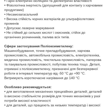
• Гарні електричні ізоляційні та діелектричні властивості
• Фізіологічна інертність (допущений для контакту з харчовими
продуктами)
• Несамозагасальний
• Висока стійкість чорних матеріалів до ультрафіолетових
променів
• Допускає лазерне маркування
• Не стійкий до сильних кислот і окисників, стійок до
органічних розчинників, палива всіх типів.
Сфери застосування Поліоксиметилену:
Машинобудування, точне приладобудування, харчова
промисловість, автомобільна промисловість, електротехніка,
медична промисловість, текстильна промисловість, паперова
та пакувальна промисловості, побутова техніка тощо. Деталі,
отримані з поліоксиметилену, призначені для безперервної
роботи в інтервалі температур від -50 °C до +90 °C.
Витримують короткочасне нагрівання до 140 °C
Особливо рекомендується:
• для виготовлення механічних прецизійних деталей; деталей
із високою стабільністю розмірів для точних механізмів у разі
потреби високої еластичності
• для деталей, що працюють за низьких температур і високої