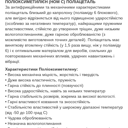
ПОЛІОКСИМЕТИЛІЄН (НОМ С) ПОЛІАЦЕТАЛЬ
За антифрикційними та механічними характеристиками
поліацеталь близький до капролону (поліаміду 6 блокового),
але вигідно відрізняється від нього підвищеною ударостійкістю
(особливо за негативних температур), найкращими пружними
властивостями, стійкістю до утворення тріщин, дуже низьким
вологопоглинанням, дуже гарною оброблюваністю (з
можливістю виготовлення точних деталей). Поліацеталь має
виняткову втомлену стійкість (у 1,5 раза вищу, ніж у поліаміду
6) і є оптимальним матеріалом для виробів, схильних до
повторюваних механічних впливів, ударних навантажень і
вібрації.
Характеристики Поліоксиметилену:
• Висока механічна міцність, жорсткість і твердість
• Дуже висока еластичність, пружність
• Гарна стійкість до плинності (повзучості)
• Висока ударостійкість, навіть за низьких температур
• Гарна стабільність розмірів, зокрема за високої вологості.
• Гарні властивості ковзання та зносостійкість
• Стабільністю властивостей у широкому діапазоні температур
(від -50 до 100 град С)
• Чудова оброблюваність
• Незначна вологопоглинання