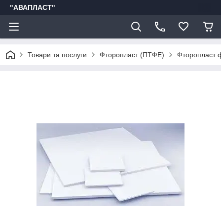
"АВАПЛАСТ"
Товари та послуги
Фторопласт (ПТФЕ)
Фторопласт ф