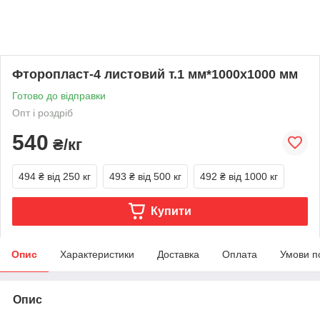
Фторопласт-4 листовий т.1 мм*1000х1000 мм
Готово до відправки
Опт і роздріб
540
₴/кг
494 ₴
від 250 кг
493 ₴
від 500 кг
492 ₴
від 1000 кг
Купити
Опис
Характеристики
Доставка
Оплата
Умови п
Опис