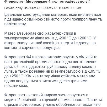
Фторопласт (фторопласт 4, політетрафторетилен)
Розмір аркушів 300х300, 500х500, 1000х1000 мм.
Ідеальний конструкційний матеріал, який вирізняється
підвищеною хімічною стійкістю проти поліпропілену та
поліетилену.
Матеріал зберігає свої характеристики в
температурному діапазоні від -200 °C до +260 °C. У
фторопласту низький коефіцієнт тертя і є доступ на
контакт із харчовою продукцією.
Фторопласт Ф4 широко використовують у хімічній та
електротехнічній промисловостях для виготовлення
деталей, які піддаються руйнівному впливу кислот і
лугів, а також розчинників із температурою від -195 °C
до +250 °C. Хімічна та термічна стійкість матеріалу
вдало поєднується з високими діелектричними
показниками.
Фторопласт листовий широко застосовується в
медичній, хімічній та харчовій промисловості. Плити та
стрижні з фторопласту легко обробляються механічно,