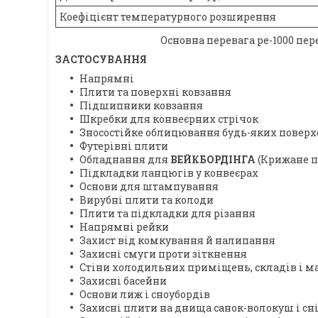
Коефіцієнт температурного розширення
Основна перевага ре-1000 пер
ЗАСТОСУВАННЯ
Напрямні
Плити та поверхні ковзання
Підшипники ковзання
Шкребки для конвеєрних стрічок
Зносостійке облицювання будь-яких поверх
Футерівні плити
Обладнання для
ВЕЙКБОРДІНГА
(Крижане п
Підкладки ланцюгів у конвеєрах
Основи для штампування
Вирубні плити та колоди
Плити та підкладки для різання
Напрямні рейки
Захист від комкування й налипання
Захисні смуги проти зіткнення
Стіни холодильних приміщень, складів і м
Захисні басейни
Основи лиж і сноубордів
Захисні плити на днища санок-волокуш і сн