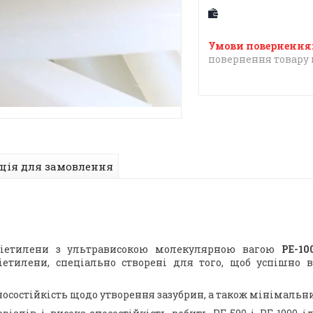
повернення товару 
ція для замовлення
іетилени з ультрависокою молекулярною вагою
РЕ-1
іетилени, спеціально створені для того, щоб успішно
зносостійкість щодо утворення зазубрин, а також мінімальн