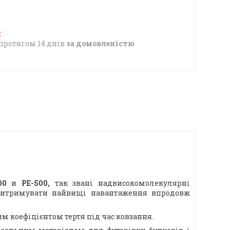
протягом 14 днів
за домовленістю
000
и
PE-500,
так звані надвисокомолекулярні
 витримувати найвищі навантаження впродовж
им коефіцієнтом тертя під час ковзання.