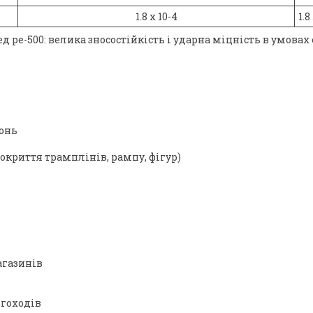
1.8 х 10-4
1.8
ед ре-500: велика зносостійкість і ударна міцність в умов
онь
окриття трамплінів, рампу, фігур)
агазинів
ігоходів