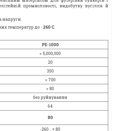
ідеальним матеріалом для футерівки бункерів і
елітейній промисловості, видобутку вугілля й
а напруги.
ких температур до -
260 С
.
РЕ-1000
> 5,000,000
20
350
> 700
> 80
без руйнування
64
80
-260 .. + 80