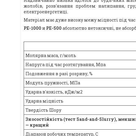
Надзвичайно низька адгезія до будь-яких мате
жолобів, розв'язання проблем налипання, гру
електроенергетиці.
Матеріал має дуже високу межу міцності під час
PE-1000
и
PE-500
абсолютно нетоксичні, не абсорб
Молярна маса, г/моль
Напруга під час розтягування, Мпа
Подовження в разі розриву, %
Модуль пружності, МПа
Ударна в'язкість, кДж/м2
Ударна міцність
Твердість Шору
Зносостійкість (тест Sand-and-Slurry), менши
— кращий
Діапазон робочих температур, С