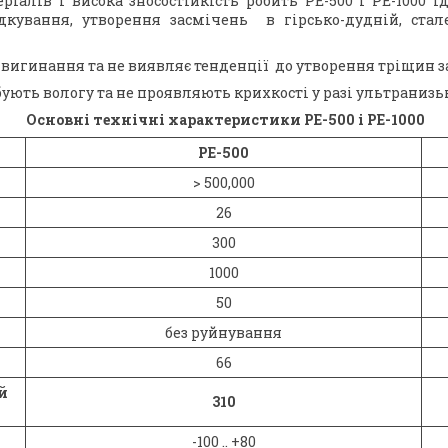
ріалів і висока зносостійкість робить РЕ-500 і РЕ-1000 
дкування, утворення засмічень в гірсько-дудній, стал
 вигинання та не виявляє тенденції до утворення тріщин з
ують вологу та не проявляють крихкості у разі ультранизь
Основні технічні характеристики РЕ-500 і РЕ-1000
РЕ-500
> 500,000
26
300
1000
50
без руйнування
66
й
310
-100 .. +80