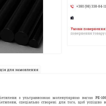
+380 (98) 338-84-1
повернення товару 
ція для замовлення
іетилени з ультрависокою молекулярною вагою
РЕ-1
іетилени, спеціально створені для того, щоб успішно