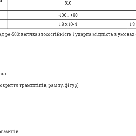
й
310
-100 .. +80
1.8 х 10-4
1.8
ед ре-500: велика зносостійкість і ударна міцність в умов
онь
окриття трамплінів, рампу, фігур)
агазинів