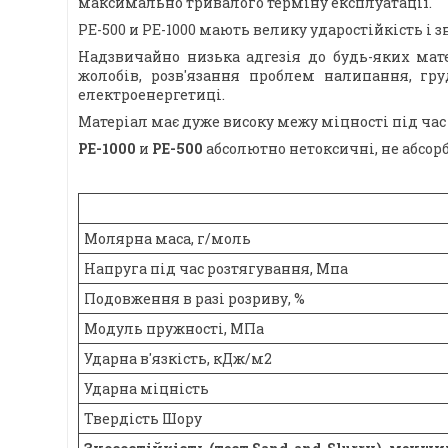
максимально тривалого терміну експлуатації.
PE-500 и PE-1000 мають велику ударостійкість і 
Надзвичайно низька адгезія до будь-яких мате
жолобів, розв'язання проблем налипання, гру
електроенергетиці.
Матеріал має дуже високу межу міцності під час
PE-1000
и
PE-500
абсолютно нетоксичні, не абсорб
Молярна маса, г/моль
Напруга під час розтягування, Мпа
Подовження в разі розриву, %
Модуль пружності, МПа
Ударна в'язкість, кДж/м2
Ударна міцність
Твердість Шору