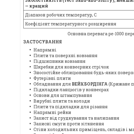
Зносостійкість (тест Sand-and-Slurry), менши
— кращий
Діапазон робочих температур, С
Коефіцієнт температурного розширення
Основна перевага ре-1000 пер
ЗАСТОСУВАННЯ
Напрямні
Плити та поверхні ковзання
Підшипники ковзання
Шкребки для конвеєрних стрічок
Зносостійке облицювання будь-яких поверх
Футерівні плити
Обладнання для
ВЕЙКБОРДІНГА
(Крижане п
Підкладки ланцюгів у конвеєрах
Основи для штампування
Вирубні плити та колоди
Плити та підкладки для різання
Напрямні рейки
Захист від грудкування та налипання
Захисні смуги проти зіткнення
Стіни холодильних приміщень, складів і м