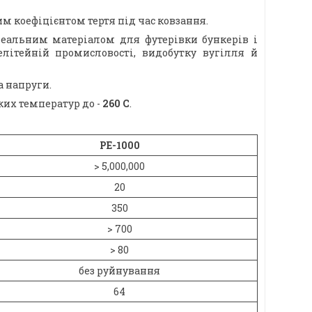
им коефіцієнтом тертя під час ковзання.
ідеальним матеріалом для футерівки бункерів і
елітейній промисловості, видобутку вугілля й
а напруги.
ких температур до -
260 С
.
РЕ-1000
> 5,000,000
20
350
> 700
> 80
без руйнування
64