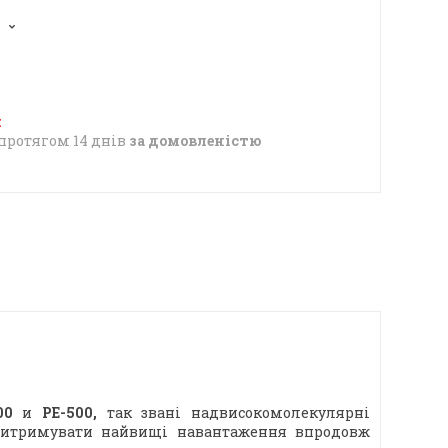
1
протягом 14 днів
за домовленістю
000
и
PE-500,
так звані надвисокомолекулярні
 витримувати найвищі навантаження впродовж