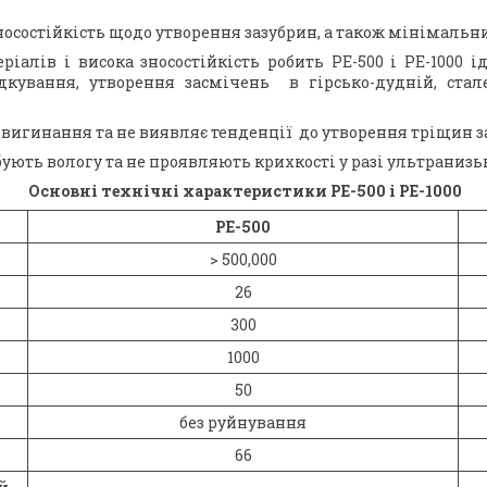
зносостійкість щодо утворення зазубрин, а також мінімальн
ріалів і висока зносостійкість робить РЕ-500 і РЕ-1000 
дкування, утворення засмічень в гірсько-дудній, стал
 вигинання та не виявляє тенденції до утворення тріщин з
ують вологу та не проявляють крихкості у разі ультранизь
Основні технічні характеристики РЕ-500 і РЕ-1000
РЕ-500
> 500,000
26
300
1000
50
без руйнування
66