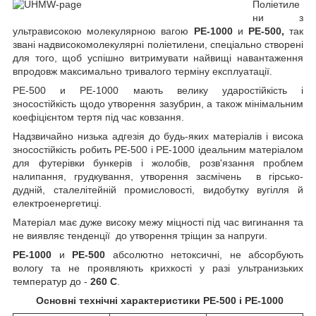
Поліетиле
ни з
ультрависокою молекулярною вагою
РЕ-1000
и
PE-500,
так
звані надвисокомолекулярні поліетилени, спеціально створені
для того, щоб успішно витримувати найвищі навантаження
впродовж максимально тривалого терміну експлуатації.
PE-500 и PE-1000 мають велику ударостійкість і
зносостійкість щодо утворення зазубрин, а також мінімальним
коефіцієнтом тертя під час ковзання.
Надзвичайно низька адгезія до будь-яких матеріалів і висока
зносостійкість робить РЕ-500 і РЕ-1000 ідеальним матеріалом
для футерівки бункерів і жолобів, розв'язання проблем
налипання, грудкування, утворення засмічень в гірсько-
дудній, сталелітейній промисловості, видобутку вугілля й
електроенергетиці.
Матеріал має дуже високу межу міцності під час вигинання та
не виявляє тенденції до утворення тріщин за напруги.
PE-1000
и
PE-500
абсолютно нетоксичні, не абсорбують
вологу та не проявляють крихкості у разі ультранизьких
температур до -
260 С
.
Основні технічні характеристики РЕ-500 і РЕ-1000