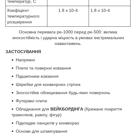
температур, С
Коефіцієнт
1.8 х 10-4
1.8 х 10-4
температурного
розширення
Основна перевага ре-1000 перед ре-500: велика
зносостійкість і ударна міцність в умовах екстремальних
навантажень.
ЗАСТОСУВАННЯ
Напрямні
Плити та поверхні ковзання
Підшипники ковзання
Шкребки для конвеєрних стрічок
Зносостійке облицювання будь-яких поверхонь
Футерівні плити
Обладнання для
ВЕЙКБОРДІНГА
(Крижане покриття
трамплінів, рампу, фігур)
Підкладки ланцюгів у конвеєрах
Основи для штампування