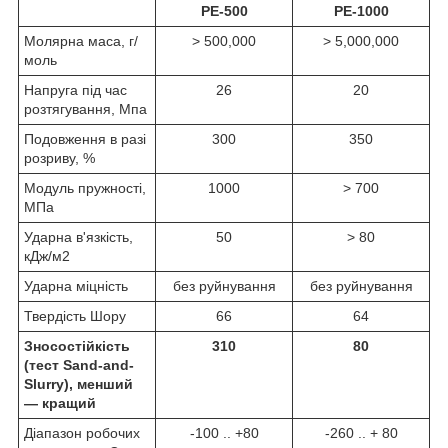
РЕ-500
РЕ-1000
Молярна маса, г/
> 500,000
> 5,000,000
моль
Напруга під час
26
20
розтягування, Мпа
Подовження в разі
300
350
розриву, %
Модуль пружності,
1000
> 700
МПа
Ударна в'язкість,
50
> 80
кДж/м2
Ударна міцність
без руйнування
без руйнування
Твердість Шору
66
64
Зносостійкість
310
80
(тест Sand-and-
Slurry), менший
— кращий
Діапазон робочих
-100 .. +80
-260 .. + 80