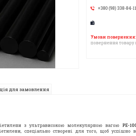
+380 (98) 338-84-1
повернення товару 
ція для замовлення
іетилени з ультрависокою молекулярною вагою
РЕ-1
іетилени, спеціально створені для того, щоб успішно