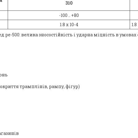
й
310
-100 .. +80
1.8 х 10-4
1.8
ед ре-500: велика зносостійкість і ударна міцність в умов
онь
окриття трамплінів, рампу, фігур)
агазинів