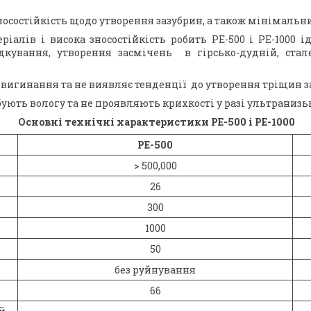
зносостійкість щодо утворення зазубрин, а також мінімальн
ріалів і висока зносостійкість робить РЕ-500 і РЕ-1000 
дкування, утворення засмічень в гірсько-дудній, стал
 вигинання та не виявляє тенденції до утворення тріщин з
ують вологу та не проявляють крихкості у разі ультранизь
Основні технічні характеристики РЕ-500 і РЕ-1000
РЕ-500
> 500,000
26
300
1000
50
без руйнування
66