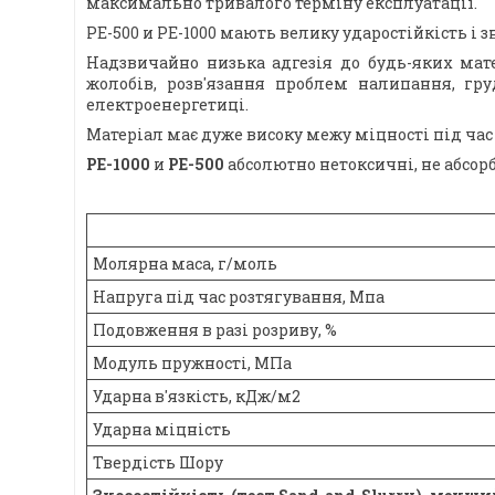
максимально тривалого терміну експлуатації.
PE-500 и PE-1000 мають велику ударостійкість і 
Надзвичайно низька адгезія до будь-яких мате
жолобів, розв'язання проблем налипання, гру
електроенергетиці.
Матеріал має дуже високу межу міцності під час
PE-1000
и
PE-500
абсолютно нетоксичні, не абсорб
Молярна маса, г/моль
Напруга під час розтягування, Мпа
Подовження в разі розриву, %
Модуль пружності, МПа
Ударна в'язкість, кДж/м2
Ударна міцність
Твердість Шору