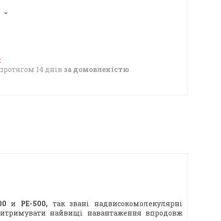
1
протягом 14 днів
за домовленістю
000
и
PE-500,
так звані надвисокомолекулярні
 витримувати найвищі навантаження впродовж