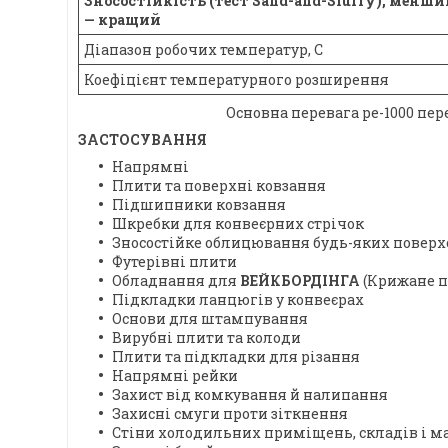
Зносостійкість (тест Sand-and-Slurry), менши
— кращий
Діапазон робочих температур, С
Коефіцієнт температурного розширення
Основна перевага ре-1000 пер
ЗАСТОСУВАННЯ
Напрямні
Плити та поверхні ковзання
Підшипники ковзання
Шкребки для конвеєрних стрічок
Зносостійке облицювання будь-яких поверх
Футерівні плити
Обладнання для
ВЕЙКБОРДІНГА
(Крижане п
Підкладки ланцюгів у конвеєрах
Основи для штампування
Вирубні плити та колоди
Плити та підкладки для різання
Напрямні рейки
Захист від комкування й налипання
Захисні смуги проти зіткнення
Стіни холодильних приміщень, складів і м