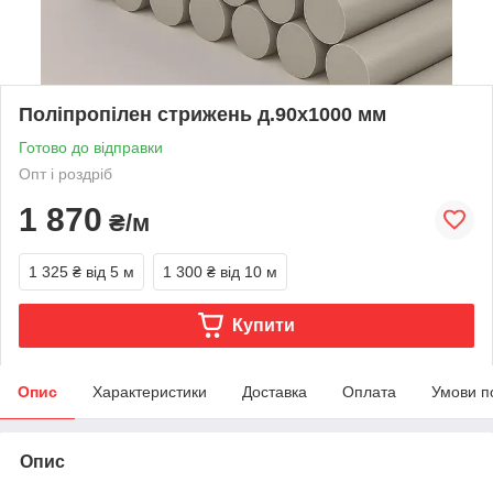
Поліпропілен стрижень д.90х1000 мм
Готово до відправки
Опт і роздріб
1 870
₴/м
1 325 ₴
від 5 м
1 300 ₴
від 10 м
Купити
Опис
Характеристики
Доставка
Оплата
Умови п
Опис