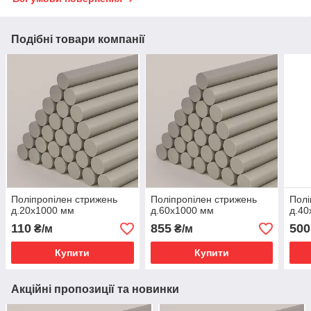
Подібні товари компанії
Поліпропілен стрижень
Поліпропілен стрижень
Полі
д.20х1000 мм
д.60х1000 мм
д.40
110
855
500
₴/м
₴/м
Купити
Купити
Акційні пропозиції та новинки