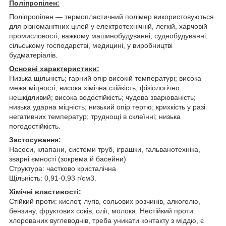
Поліпропілен:
Поліпропілен — термопластичний полімер використовуються
для різноманітних цілей у електротехнічній, легкій, харчовій
промисловості, важкому машинобудуванні, суднобудуванні,
сільському господарстві, медицині, у виробництві
будматеріалів.
Основні характеристики:
Низька щільність; гарний опір високій температурі; висока
межа міцності; висока хімічна стійкість; фізіологічно
нешкідливий; висока водостійкість; чудова зварюваність;
низька ударна міцність; низький опір тертю; крихкість у разі
негативних температур; труднощі в склеїнні; низька
погодостійкість.
Застосування:
Насоси, клапани, системи труб, іграшки, гальванотехніка,
зварні ємності (зокрема й басейни)
Структура: частково кристалічна
Щільність: 0,91-0,93 г/см3.
Хімічні властивості:
Стійкий проти: кислот, лугів, сольових розчинів, алкоголю,
бензину, фруктових соків, олії, молока. Нестійкий проти:
хлорованих вуглеводнів, треба уникати контакту з міддю, є