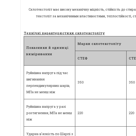
Склотекстоліт має високу механічну міцність, стійкість до сти
текстоліт за механічними властивостями, теплостійкості, ст
Технічні характеристики склотекстоліту
Марки склотекстоліту
Показники й одиниці
вимірювання
СТЕФ
СТЕ
Руйнівна напруга під час
вигинання
350
350
перпендикулярних шарів,
МПа не менш ніж
Руйнівна напруга у разі
розтягнення, МПа не менш
220
220
ніж
Ударна в'язкість по Шарпі з