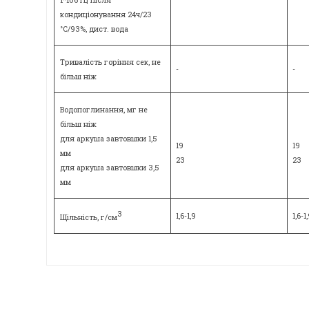
1*106 Гц після
кондиціонування 24ч/23
°C/93%, дист. вода
Тривалість горіння сек, не
-
-
більш ніж
Водопоглинання, мг не
більш ніж
для аркуша завтовшки 1,5
19
19
мм
23
23
для аркуша завтовшки 3,5
мм
3
1,6-1,9
1,6-1
Щільність, г/см