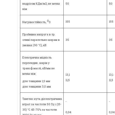
надрізом КДж/м2, не менш
50
50
ніж
0
155
155
Нагрівостійкість,
З
Пробивна напруга в тр.
оливі паралельно шарам в
35
35
умовах (90 °C), кВ
Електрична міцність
перпендик. шарів у
трансф.маслі, кВ/мм не
менш ніж
13,1
13,1
11,5
11,5
для товщини 1,5 мм
для товщини 3,0 мм
Тангенс кута діелектричних
-
-
втрат за частоти 50 Гц і (15-
35) °C 45-75% за частоти
0,04
0,04