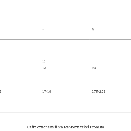
-
5
19
-
23
23
,9
1,7-1,9
1,75-2,05
Сайт створений на маркетплейсі
Prom.ua