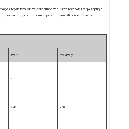
ми характеристиками та довговічністю. Склотекстоліт перевершує
ід час експлуатації на повітрі впродовж 20 років і більше.
СТТ
СТ-ЕТФ
250
350
220
220