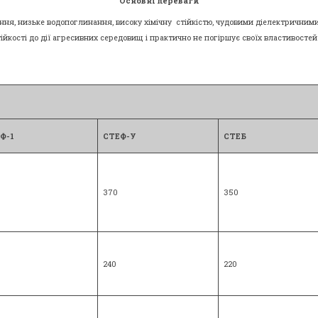
Основні переваги
рання, низьке водопоглинання, високу хімічну стійкістю, чудовими діелектрични
ійкості до дії агресивних середовищ і практично не погіршує своїх властивостей п
Ф-1
СТЕФ-У
СТЕБ
370
350
240
220