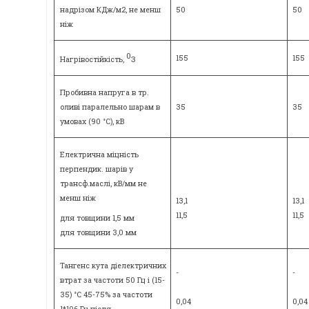
надрізом КДж/м2, не менш
50
50
ніж
0
155
155
Нагрівостійкість,
З
Пробивна напруга в тр.
оливі паралельно шарам в
35
35
умовах (90 °C), кВ
Електрична міцність
перпендик. шарів у
трансф.маслі, кВ/мм не
менш ніж
13,1
13,1
11,5
11,5
для товщини 1,5 мм
для товщини 3,0 мм
Тангенс кута діелектричних
-
-
втрат за частоти 50 Гц і (15-
35) °C 45-75% за частоти
0,04
0,04