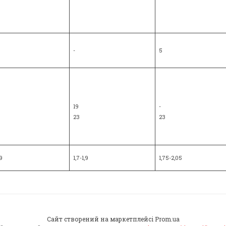
-
5
19
-
23
23
,9
1,7-1,9
1,75-2,05
Сайт створений на маркетплейсі
Prom.ua