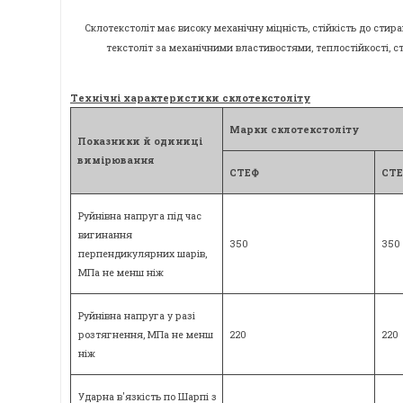
Склотекстоліт має високу механічну міцність, стійкість до сти
текстоліт за механічними властивостями, теплостійкості, ст
Технічні характеристики склотекстоліту
Марки склотекстоліту
Показники й одиниці
вимірювання
СТЕФ
СТЕ
Руйнівна напруга під час
вигинання
350
350
перпендикулярних шарів,
МПа не менш ніж
Руйнівна напруга у разі
розтягнення, МПа не менш
220
220
ніж
Ударна в'язкість по Шарпі з