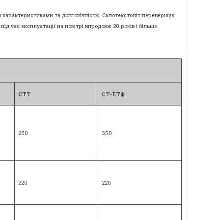
ми характеристиками та довговічністю. Склотекстоліт перевершує
ід час експлуатації на повітрі впродовж 20 років і більше.
СТТ
СТ-ЕТФ
250
350
220
220