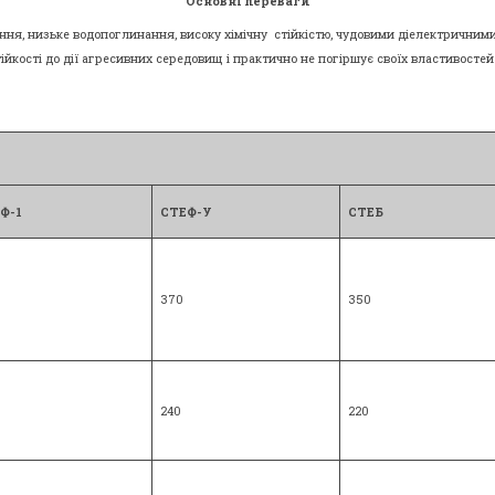
Основні переваги
рання, низьке водопоглинання, високу хімічну стійкістю, чудовими діелектрични
ійкості до дії агресивних середовищ і практично не погіршує своїх властивостей п
Ф-1
СТЕФ-У
СТЕБ
370
350
240
220