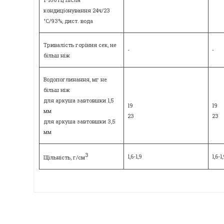
1*106 Гц після
кондиціонування 24ч/23
°C/93%, дист. вода
Тривалість горіння сек, не
-
-
більш ніж
Водопоглинання, мг не
більш ніж
для аркуша завтовшки 1,5
19
19
мм
23
23
для аркуша завтовшки 3,5
мм
3
1,6-1,9
1,6-1
Щільність, г/см