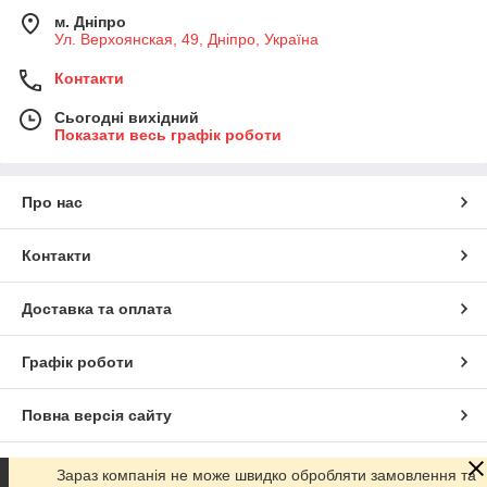
м. Дніпро
Ул. Верхоянская, 49, Дніпро, Україна
Контакти
Сьогодні вихідний
Показати весь графік роботи
Про нас
Контакти
Доставка та оплата
Графік роботи
Повна версія сайту
Сайт створено на маркетплейсі
Prom.ua
Зараз компанія не може швидко обробляти замовлення та