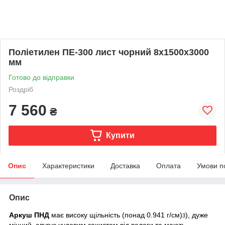
Поліетилен ПЕ-300 лист чорний 8х1500х3000
мм
Готово до відправки
Роздріб
7 560
₴
Купити
Опис
Характеристики
Доставка
Оплата
Умови п
Опис
Аркуш ПНД
має високу щільність (понад 0.941 г/см)
), дуже
3
міцний, слугує чудовим захистом від вологи та мають