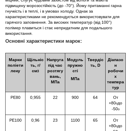
підвищену морозостійкість (до -70°). Йому притаманні гарна
гнучкість і в теплі, і в умовах холоду. Однак за
характеристиками не рекомендується використовувати для
гарячого заповнення. За високих температур (від 100°)
полімер плавиться і стає непридатним для подальшого
використання.
Основні характеристики марок:
Марки
Щільніс
Напруга
Модуль
Твердіс
Діапазо
поліети
ть, г/
під час
пружно
ть, D
н
лену
см
розтягу
сті
робочи
3
вань,
х
МПа
МПа
темпера
тур
PE80
0,955
22
900
64
От
+80
до
о
-50
о
РЕ100
0,96
23
1100
65
От
+80
до
о