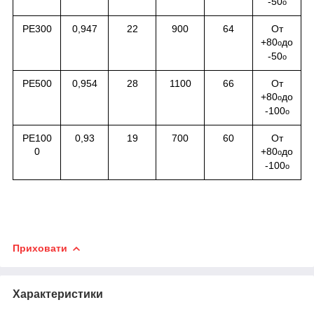
-50
о
РЕ300
0,947
22
900
64
От
+80
до
о
-50
о
РЕ500
0,954
28
1100
66
От
+80
до
о
-100
о
РЕ100
0,93
19
700
60
От
0
+80
до
о
-100
о
Приховати
Характеристики