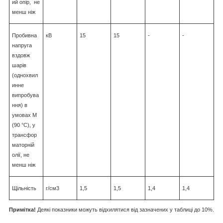
ий опір, не
менш ніж
Пробивна
кВ
15
15
-
-
напруга
вздовж
шарів
(однохвил
инне
випробува
ння) в
умовах М
(90 °C), у
трансфор
маторній
олії, не
менш ніж
Щільність
г/см3
1,5
1,5
1,4
1,4
Примітка!
Деякі показники можуть відхилятися від зазначених у таблиці до 10%.