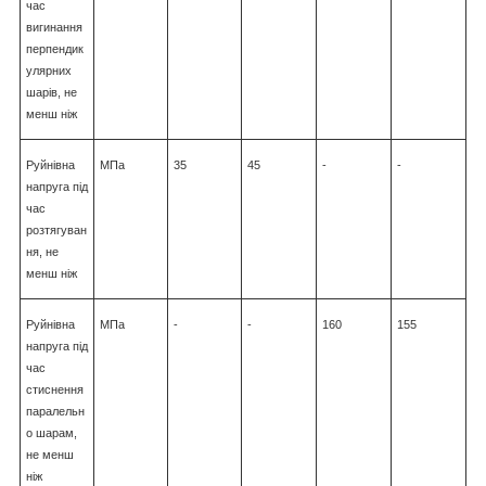
час
вигинання
перпендик
улярних
шарів, не
менш ніж
Руйнівна
МПа
35
45
-
-
напруга під
час
розтягуван
ня, не
менш ніж
Руйнівна
МПа
-
-
160
155
напруга під
час
стиснення
паралельн
о шарам,
не менш
ніж