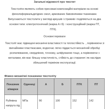
Загальні відомості про текстит
Текстоліти являють собою пресовані композиційні матеріали на основі
фенолоформальдегідних смол, армованих бавовняними тканинами.
Випускаються текстолити у вигляді аркушів і стрижнів і поділяються на два
основні типи
:
електротехнічний (марка А і Б) і конструкційний (марка ПТ,
ПТК).
Основні переваги
Текстоліт має підвищені механічні властивості та теплостійкість , порівнюючи зі
звичайними пластмасами, водночас легко піддається механічній обробці:
розпилюванню, свердлінню, точному, шліфуванню тощо, а порівнюючи з
металами, він має більшу еластичність, стійкість до стирання і як наслідок
збільшений терміном експлуатації.
Фізико-механічні показники текстоліту
Показник
Одиниці
А
Б
ПТК
ПТ
и/марки
Руйнівна
МПа
90
100
152
142
напруга під