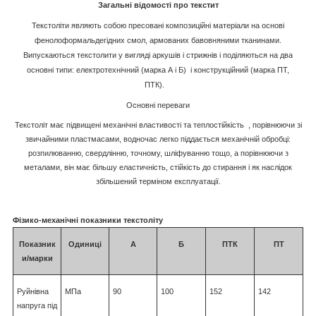
Загальні відомості про текстит
Текстоліти являють собою пресовані композиційні матеріали на основі
фенолоформальдегідних смол, армованих бавовняними тканинами.
Випускаються текстолити у вигляді аркушів і стрижнів і поділяються на два
основні типи
:
електротехнічний (марка А і Б) і конструкційний (марка ПТ,
ПТК).
Основні переваги
Текстоліт має підвищені механічні властивості та теплостійкість , порівнюючи зі
звичайними пластмасами, водночас легко піддається механічній обробці:
розпилюванню, свердлінню, точному, шліфуванню тощо, а порівнюючи з
металами, він має більшу еластичність, стійкість до стирання і як наслідок
збільшений терміном експлуатації.
Фізико-механічні показники текстоліту
Показник
Одиниці
А
Б
ПТК
ПТ
и/марки
Руйнівна
МПа
90
100
152
142
напруга під