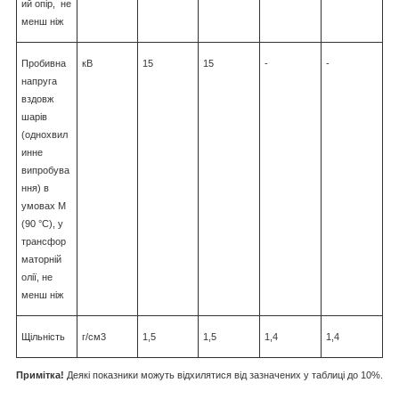
ий опір, не
менш ніж
Пробивна
кВ
15
15
-
-
напруга
вздовж
шарів
(однохвил
инне
випробува
ння) в
умовах М
(90 °C), у
трансфор
маторній
олії, не
менш ніж
Щільність
г/см3
1,5
1,5
1,4
1,4
Примітка!
Деякі показники можуть відхилятися від зазначених у таблиці до 10%.