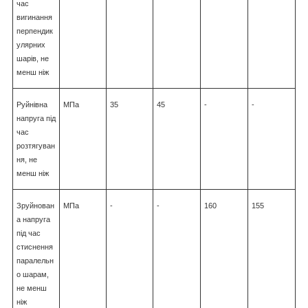
час
вигинання
перпендик
улярних
шарів, не
менш ніж
Руйнівна
МПа
35
45
-
-
напруга під
час
розтягуван
ня, не
менш ніж
Зруйнован
МПа
-
-
160
155
а напруга
під час
стиснення
паралельн
о шарам,
не менш
ніж