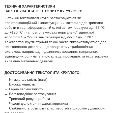
ТЕХНІЧНІ ХАРАКТЕРИСТИКИ
ЗАСТОСУВАННЯ ТЕКСТОЛИТУ КУРУГЛОГО:
Стрижні текстолітові круглі застосовуються як
електроізоляційний і конструкційний матеріал для тривалої
роботи в трансформаторній оливі за температури від -65 °C
до +120 °C і на повітрі в умовах нормальної відносної
вологості 45-75% за температури від -65 °C до +120 °C.
Текстолітові круглі стрижні також часто використовуються для
виготовлення деталей, що працюють у трибологічних
системах, наприклад: підшипників ковзання, напрямних і
відповідних роликів, втулок, кілець, прокладок та ін., у зокрема
як заміна металевих деталей.
ДОСТОСУВАННЯ ТЕКСТОЛИТА КРУГЛОГО:
→ Низька щільність (вага)
→ Висока міцність
→ Гарна термостійкість
→ Багатоподібне застосування
→ Тривалий ресурс роботи
→ Чудові діелектричні характеристики
→ Стабільність розмірів і властивостей у широкому діапазоні
температур