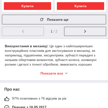
Купити
Купити
Показати ще
1
/ 2
Використання в механіці:
Це один з найпоширеніших
конструкційних пластиків для застосування в механіці, як
наприклад, підшипники, ексцентрики, зубчасті передачі з
низьким обертовим моментом, зубчасті колеса, конвеєрні
ролики і деталі з точної обробкою, вимагають хороших
параметрів формостійкості і щільності. Використання в
Показати все
контакті з харчовими продуктами: будучи фізіологічно
інертним, даний матеріал підходить для використання, що
передбачає контактування з харчовими продуктами. Він
може використовуватися у воді при температурі 80ºС.
Про нас
Використання в електротехніці: оскільки цей матеріал не
гігроскопічний, він зазвичай використовується для таких
97% позитивних з 76 відгуків за рік
електричних деталей, як ізолятори. Використання в хімії:
даний матеріал стійкий до дії лужних і органічних сполук.
Працює з 16.05.2017