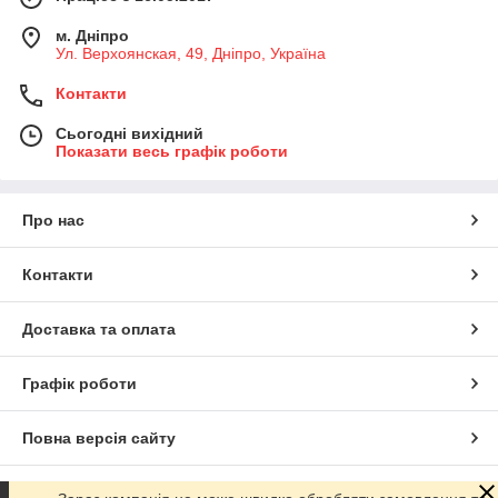
Завдяки своїм хорошим хімічним властивостям він підходить
для виготовлення з нього деталей насосів, фланців і
м. Дніпро
комплектуючих для хімічного обладнання.
Ул. Верхоянская, 49, Дніпро, Україна
Контакти
Сьогодні вихідний
Показати весь графік роботи
Про нас
Контакти
Доставка та оплата
Графік роботи
Повна версія сайту
Сайт створено на маркетплейсі
Prom.ua