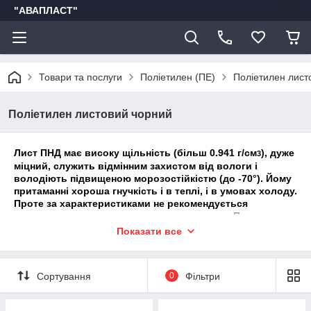
"АВАПЛАСТ"
Товари та послуги
Поліетилен (ПЕ)
Поліетилен лист
Поліетилен листовий чорний
Лист ПНД
має високу щільність (більш 0.941 г/см
), дуже
3
міцний, служить відмінним захистом від вологи і
володіють підвищеною морозостійкістю (до -70°). Йому
притаманні хороша гнучкість і в теплі, і в умовах холоду.
Проте за характеристиками не рекомендується
використовувати для гарячого заповнення. При високих
температурах (від 100°) полімер плавиться і стає
Показати все
непридатний для подальшого використання.
Механічна обробка
Сортування
0
Фільтри
Матеріал можна свердлити свердлом з будь-яким діаметром
і на різну глибину. Зварювання листового поліетилену