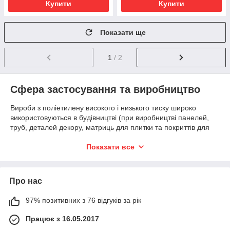
Купити
Купити
Показати ще
1
/ 2
Сфера застосування та виробництво
Вироби з поліетилену високого і низького тиску широко
використовуються в будівництві (при виробництві панелей,
труб, деталей декору, матриць для плитки та покриттів для
підлоги), ідеально підходить для футеровки, оздоблення
спортивних споруд, басейнів, ванн, різноманітних ємкостей,
Показати все
предметів побуту.
Листової спінений поліетилен також отримав велику
популярність в інженерної промисловості. Листи полімеру
Про нас
служать відмінним електроізоляційним і антикорозійним
матеріалом, що застосовуються при виготовленні акустики,
97% позитивних з 76 відгуків за рік
витяжок, електротехнічних приладів.
Працює з 16.05.2017
Листи виготовляються методом екструзії з поліетилену