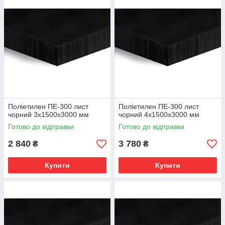
проводиться екструдером, промисловим феном або на
стиковому апараті.
Листи поліетилену добре піддаються токарної та фрезерної
обробки, не дають тріщин і сколів. З них можна випилювати
контур будь-якої складності, незалежно від способу різання
(електролобзик, лазер, ручна пила, ніж). Матеріал можна
піддавати згинанні, склеюванню, до нього застосовні
практично всі види переробки.
Поліетилен ПЕ-300 лист
Поліетилен ПЕ-300 лист
чорний 3х1500х3000 мм
чорний 4х1500х3000 мм
Готово до відправки
Готово до відправки
2 840
3 780
₴
₴
Купити
Купити